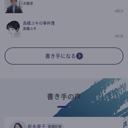
犬飼淳
#
政治
高橋ユキの事件簿
高橋ユキ
#
社会
書き手になる
書き手の声
岩永直子
医療記者