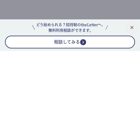
どう始められる？招待制のtheLetterへ、
無料利用相談ができます。
相談してみる
公式ニュースレター
theLetterニュースレターガイド
よくあるご質問(FAQ)