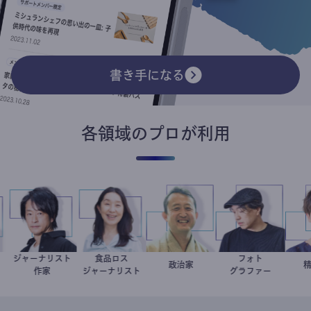
書き手になる
各領域のプロが利用
ジャーナリスト
食品ロス
フォト
子
医
鈴木エイト
井出留美
小坂英二
政治家
別所隆弘
作家
ジャーナリスト
グラファー