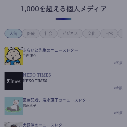
1,000を超える個人メディア
人気
医療
社会
ビジネス
文化
日常
政
ふらいと先生のニュースレター
今西洋介
#
医療
NEKO TIMES
NEKO TIMES
#
金融
医療記者、岩永直子のニュースレター
岩永直子
#
医療
犬飼淳のニュースレター