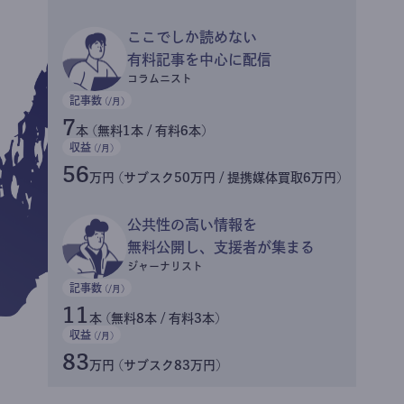
ここでしか読めない
有料記事を中心に配信
コラムニスト
記事数
(/月)
7
本 (無料1本 / 有料6本)
収益
(/月)
56
万円 (サブスク50万円 / 提携媒体買取6万円)
公共性の高い情報を
無料公開し、支援者が集まる
ジャーナリスト
記事数
(/月)
11
本 (無料8本 / 有料3本)
収益
(/月)
83
万円 (サブスク83万円)