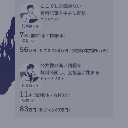
ここでしか読めない
有料記事を中心に配信
コラムニスト
記事数
(/月)
7
本 (無料1本 / 有料6本)
収益
(/月)
56
万円 (サブスク50万円 / 提携媒体買取6万円)
公共性の高い情報を
無料公開し、支援者が集まる
ジャーナリスト
記事数
(/月)
11
本 (無料8本 / 有料3本)
収益
(/月)
83
万円 (サブスク83万円)