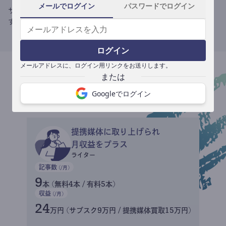
メールでログイン
パスワードでログイン
サブスク収益にメディアへの記事提供の売り上げをプラスできま
す。
ログイン
メールアドレスに、ログイン用リンクをお送りします。
収益イメージ
Googleでログイン
提携媒体に取り上げられ
月収益をプラス
ライター
記事数
(/月)
9
本 (無料4本 / 有料5本)
収益
(/月)
24
万円 (サブスク9万円 / 提携媒体買取15万円)