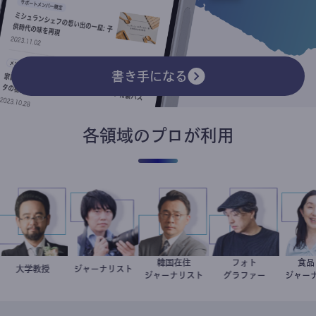
書き手になる
各領域のプロが利用
韓国在住
フォト
金谷一朗
大学教授
ジャーナリスト
志葉玲
徐台教
別所隆弘
ジャーナリスト
グラファー
ジ