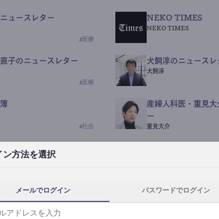
ニュースレター
NEKO TIMES
NEKO TIMES
#
医療
直子のニュースレター
犬飼淳のニュースレ
犬飼淳
#
医療
簿
産婦人科医・重見大
ー
#
社会
重見大介
Beauty Science N
イン方法を選択
なつなつ（化粧品・皮膚科
#
社会
メールでログイン
パスワードでログイン
y News
ｺｯｶﾗSaaS
らんぶる
#
美容