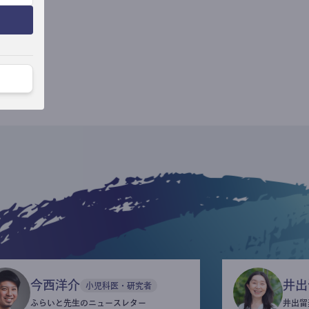
今西洋介
井出
小児科医・研究者
ふらいと先生のニュースレター
井出留