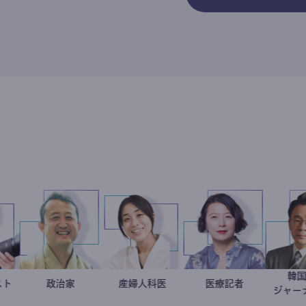
ャーナリスト
志葉玲
小坂英二
政治家
稲葉可奈子
産婦人科医
岩永直子
医療記者