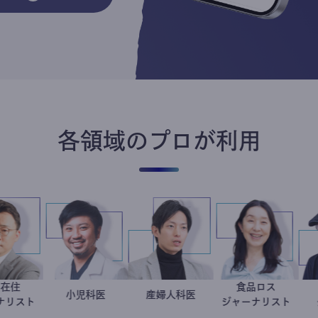
各領域のプロが利用
韓国在住
食品ロス
徐台教
今西洋介
小児科医
産婦人科医
重見大介
井出留美
ジャーナリスト
ジャーナリ