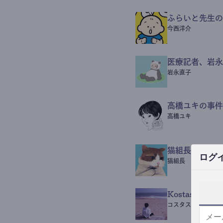
ふらいと先生の
今西洋介
医療記者、岩永
岩永直子
高橋ユキの事件
高橋ユキ
猫組長POST
ログ
猫組長
Kostas Beaut
コスタス