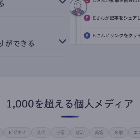
る
りができる
1,000を超える個人メディア
ビジネス
文化
日常
政治
美容
金融
エ