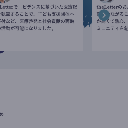
eLetterでエビデンスに基づいた医療記
theLette
を執筆することで、子ども支援団体へ
直接つながる
寄付など、医療啓発と社会貢献の両軸
が高くて熱心
の活動が可能になりました。
ミュニティを
め