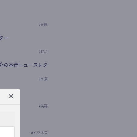
#
金融
ター
#
政治
介の本音ニュースレタ
#
医療
ews
学の研究者）
#
美容
#
ビジネス