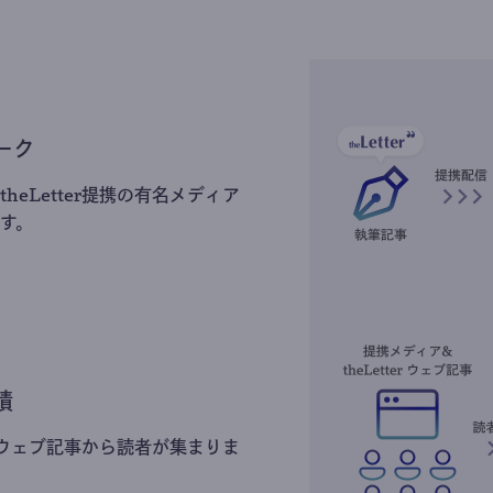
ーク
heLetter提携の有名メディア
す。
積
erのウェブ記事から読者が集まりま