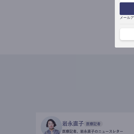
メールア
岩永直子
医療記者
医療記者、岩永直子のニュースレター