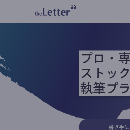
プロ・
ストッ
執筆プ
書き手に