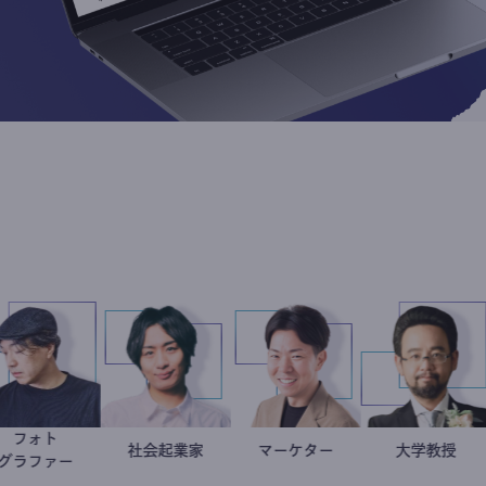
フォト
別所隆弘
社会起業家
駒崎弘樹
マーケター
室谷良平
金谷
大学
スト
グラファー