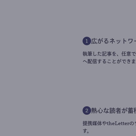
広がるネットワ
1
執筆した記事を、任意でt
へ配信することができま
熱心な読者が蓄
2
提携媒体やtheLett
す。