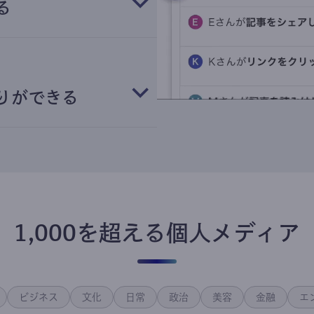
る
りができる
1,000を超える個人メディア
ビジネス
文化
日常
政治
美容
金融
エ