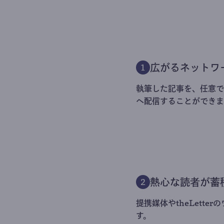
広がるネットワ
1
執筆した記事を、任意でt
へ配信することができま
熱心な読者が蓄
2
提携媒体やtheLett
す。