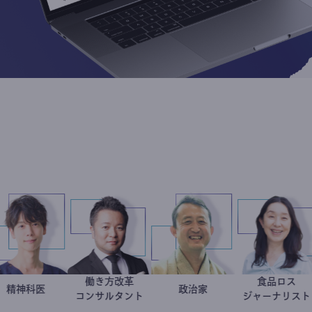
働き方改革
食品
医
藤野智哉
精神科医
新田龍
小坂英二
政治家
井出
コンサルタント
ジャー