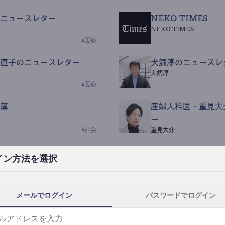
ニュースレター
NEKO TIMES
NEKO TIMES
#
医療
直子のニュースレター
犬飼淳のニュースレ
犬飼淳
#
医療
簿
産婦人科医・重見大
ー
#
社会
重見大介
Beauty Science N
イン方法を選択
なつなつ（化粧品・皮膚科
#
社会
メールでログイン
パスワードでログイン
y News
ｺｯｶﾗSaaS
らんぶる
#
美容