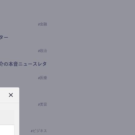
#
金融
ター
#
政治
介の本音ニュースレタ
#
医療
ews
学の研究者）
#
美容
#
ビジネス