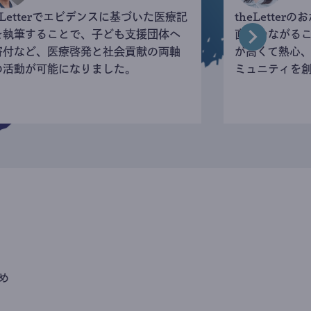
eLetterでエビデンスに基づいた医療記
theLette
を執筆することで、子ども支援団体へ
直接つながる
寄付など、医療啓発と社会貢献の両軸
が高くて熱心
の活動が可能になりました。
ミュニティを
め