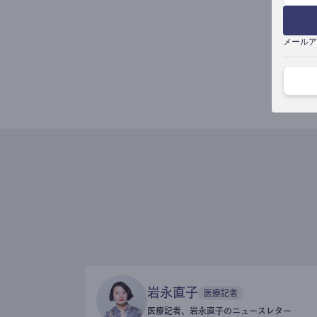
メールア
岩永直子
医療記者
医療記者、岩永直子のニュースレター