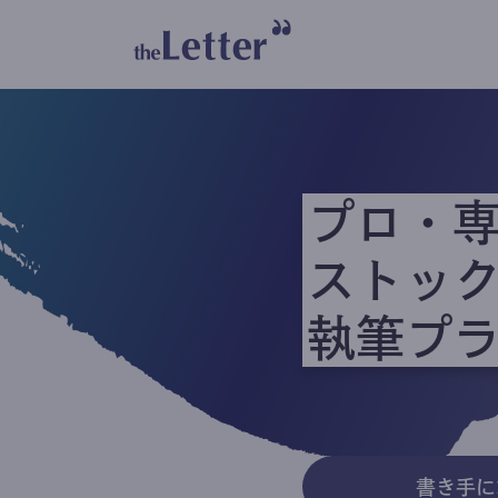
プロ・
ストッ
執筆プ
書き手に