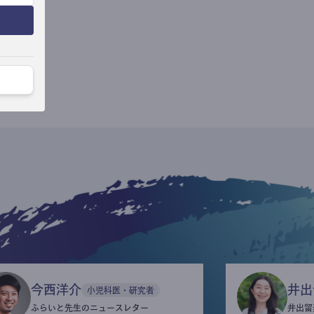
今西洋介
井出
小児科医・研究者
ふらいと先生のニュースレター
井出留