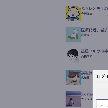
ふらいと先生の
今西洋介
医療記者、岩永
岩永直子
高橋ユキの事件
高橋ユキ
猫組長POST
ログ
猫組長
Kostas Beaut
コスタス