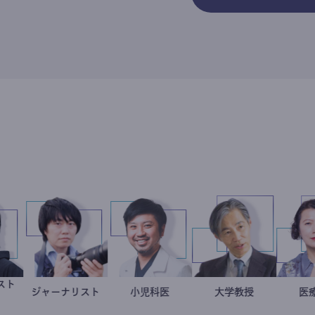
ャーナリスト
鈴木エイト
ジャーナリスト
志葉玲
今西洋介
小児科医
加藤忠史
大学教授
作家