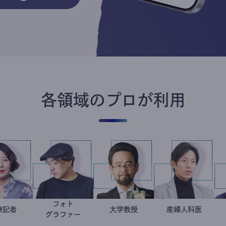
各領域のプロが利用
フォト
岩永直子
医療記者
別所隆弘
金谷一朗
大学教授
産婦人科
重見大介
グラファー