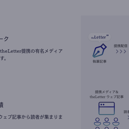
ーク
heLetter提携の有名メディア
す。
積
erのウェブ記事から読者が集まりま