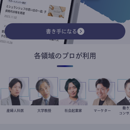
書き手になる
各領域のプロが利用
子
医
産婦人科医
重見大介
加藤忠史
大学教授
社会起業家
駒崎弘樹
マーケター
室谷良平
コ