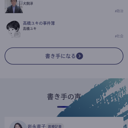
犬飼淳
#
政治
高橋ユキの事件簿
高橋ユキ
#
社会
書き手になる
書き手の声
岩永直子
医療記者