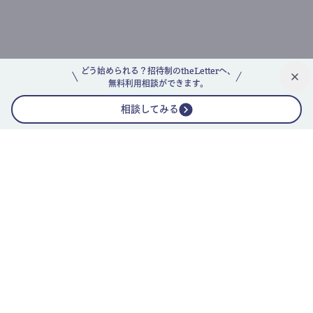
どう始められる？招待制のtheLetterへ、
無料利用相談ができます。
相談してみる
公式ニュースレター
theLetterニュースレターガイド
よくあるご質問(FAQ)