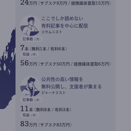
24
万円 (サブスク9万円 / 提携媒体買取15万円)
ここでしか読めない
有料記事を中心に配信
コラムニスト
記事数
(/月)
7
本 (無料1本 / 有料6本)
収益
(/月)
56
万円 (サブスク50万円 / 提携媒体買取6万円)
公共性の高い情報を
無料公開し、支援者が集まる
ジャーナリスト
記事数
(/月)
11
本 (無料8本 / 有料3本)
収益
(/月)
83
万円 (サブスク83万円)