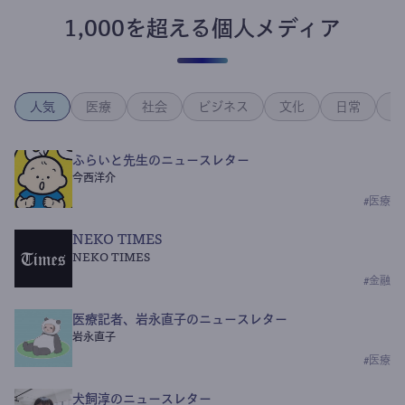
1,000を超える個人メディア
人気
医療
社会
ビジネス
文化
日常
政
ふらいと先生のニュースレター
今西洋介
#
医療
NEKO TIMES
NEKO TIMES
#
金融
医療記者、岩永直子のニュースレター
岩永直子
#
医療
犬飼淳のニュースレター