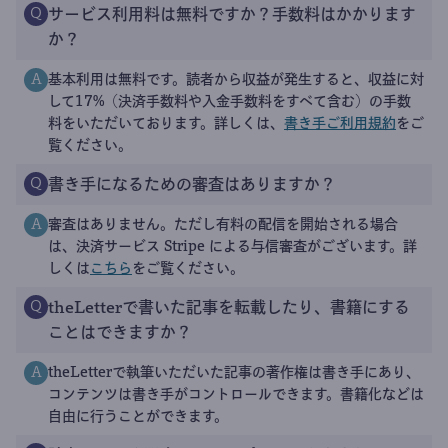
サービス利用料は無料ですか？手数料はかかります
Q
か？
基本利用は無料です。読者から収益が発生すると、収益に対
A
して17%（決済手数料や入金手数料をすべて含む）の手数
料をいただいております。詳しくは、
書き手ご利用規約
をご
覧ください。
書き手になるための審査はありますか？
Q
審査はありません。ただし有料の配信を開始される場合
A
は、決済サービス Stripe による与信審査がございます。詳
しくは
こちら
をご覧ください。
theLetterで書いた記事を転載したり、書籍にする
Q
ことはできますか？
theLetterで執筆いただいた記事の著作権は書き手にあり、
A
コンテンツは書き手がコントロールできます。書籍化などは
自由に行うことができます。