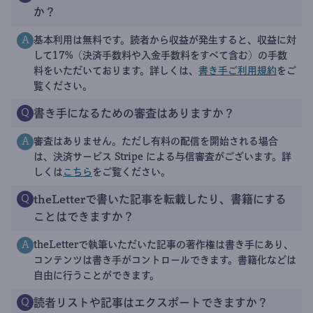
か？
基本利用は無料です。読者から収益が発生すると、収益に対
A
して17%（決済手数料や入金手数料をすべて含む）の手数
料をいただいております。詳しくは、
書き手ご利用規約
をご
覧ください。
書き手になるための審査はありますか？
Q
審査はありません。ただし有料の配信を開始される場合
A
は、決済サービス Stripe による与信審査がございます。詳
しくは
こちら
をご覧ください。
theLetterで書いた記事を転載したり、書籍にする
Q
ことはできますか？
theLetterで執筆いただいた記事の著作権は書き手にあり、
A
コンテンツは書き手がコントロールできます。書籍化などは
自由に行うことができます。
読者リストや記事はエクスポートできますか？
Q