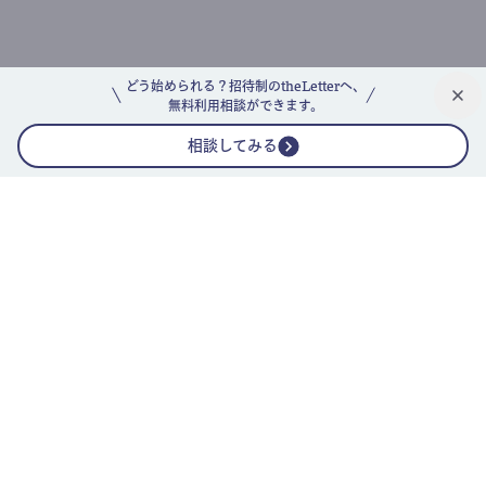
どう始められる？招待制のtheLetterへ、
無料利用相談ができます。
相談してみる
公式ニュースレター
theLetterニュースレターガイド
よくあるご質問(FAQ)