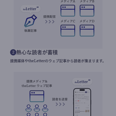
熱心な読者が蓄積
2
提携媒体やtheLetterのウェブ記事から読者が集まります。