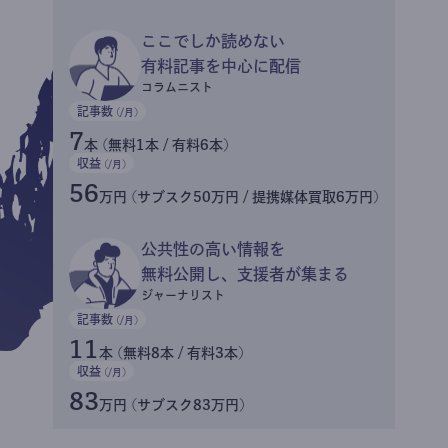
ここでしか読めない
有料記事を中心に配信
コラムニスト
記事数
(/月)
7
本 (無料1本 / 有料6本)
収益
(/月)
56
万円 (サブスク50万円 / 提携媒体買取6万円)
公共性の高い情報を
無料公開し、支援者が集まる
ジャーナリスト
記事数
(/月)
11
本 (無料8本 / 有料3本)
収益
(/月)
83
万円 (サブスク83万円)