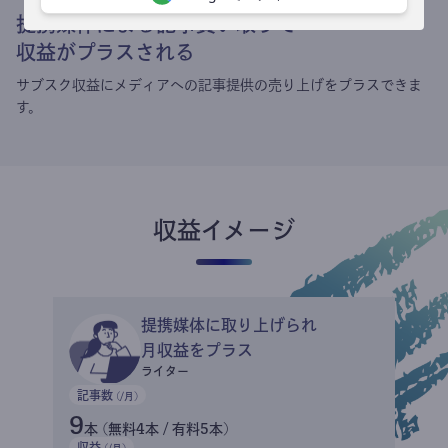
提携媒体による記事買い取りで
収益がプラスされる
サブスク収益にメディアへの記事提供の売り上げをプラスできま
す。
収益イメージ
提携媒体に取り上げられ
月収益をプラス
ライター
記事数
(/月)
9
本 (無料4本 / 有料5本)
収益
(/月)