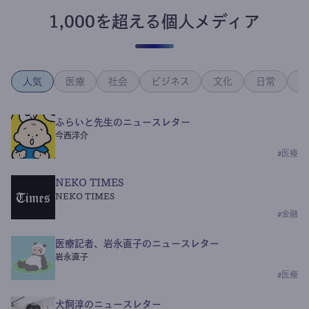
1,000を超える個人メディア
人気
医療
社会
ビジネス
文化
日常
政
ふらいと先生のニュースレター
今西洋介
#
医療
NEKO TIMES
NEKO TIMES
#
金融
医療記者、岩永直子のニュースレター
岩永直子
#
医療
犬飼淳のニュースレター