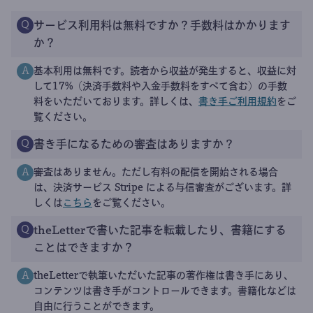
サービス利用料は無料ですか？手数料はかかります
Q
か？
基本利用は無料です。読者から収益が発生すると、収益に対
A
して17%（決済手数料や入金手数料をすべて含む）の手数
料をいただいております。詳しくは、
書き手ご利用規約
をご
覧ください。
書き手になるための審査はありますか？
Q
審査はありません。ただし有料の配信を開始される場合
A
は、決済サービス Stripe による与信審査がございます。詳
しくは
こちら
をご覧ください。
theLetterで書いた記事を転載したり、書籍にする
Q
ことはできますか？
theLetterで執筆いただいた記事の著作権は書き手にあり、
A
コンテンツは書き手がコントロールできます。書籍化などは
自由に行うことができます。