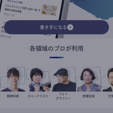
書き手になる
各領域のプロが利用
フォト
家
藤野智哉
精神科医
ジャーナリスト
志葉玲
別所隆弘
岩永直子
医療記者
グラファー