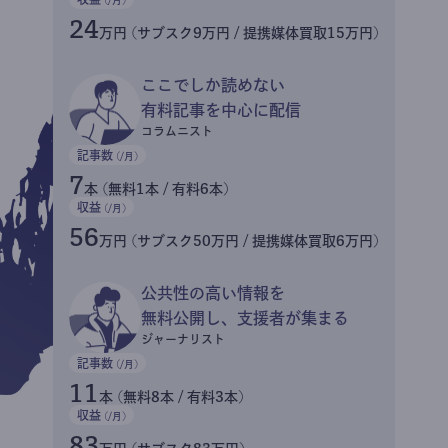
24
万円 (サブスク9万円 / 提携媒体買取15万円)
ここでしか読めない
有料記事を中心に配信
コラムニスト
記事数
(/月)
7
本 (無料1本 / 有料6本)
収益
(/月)
56
万円 (サブスク50万円 / 提携媒体買取6万円)
公共性の高い情報を
無料公開し、支援者が集まる
ジャーナリスト
記事数
(/月)
11
本 (無料8本 / 有料3本)
収益
(/月)
83