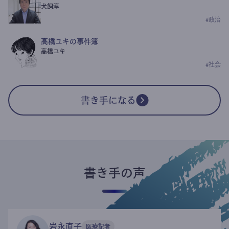
犬飼淳
#
政治
高橋ユキの事件簿
高橋ユキ
#
社会
書き手になる
書き手の声
岩永直子
医療記者