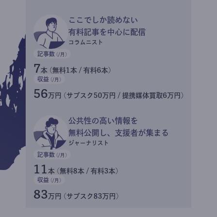
ここでしか読めない
有料記事を中心に配信
コラムニスト
記事数
(/月)
7
本 (無料1本 / 有料6本)
収益
(/月)
56
万円 (サブスク50万円 / 提携媒体買取6万円)
公共性の高い情報を
無料公開し、支援者が集まる
ジャーナリスト
記事数
(/月)
11
本 (無料8本 / 有料3本)
収益
(/月)
83
万円 (サブスク83万円)