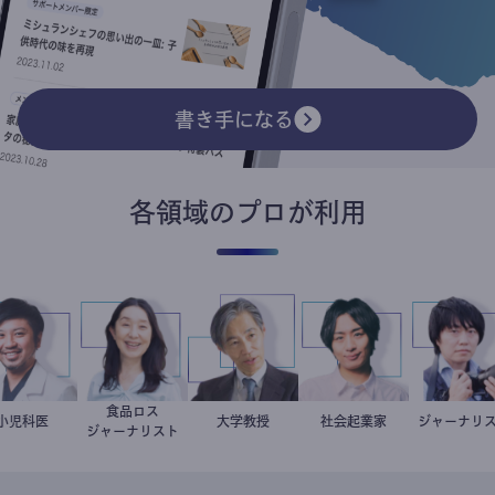
書き手になる
各領域のプロが利用
食品ロス
今西洋介
小児科医
井出留美
加藤忠史
大学教授
社会起業家
駒崎弘樹
ジャーナ
志葉
ジャーナリスト