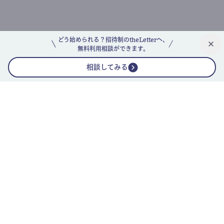
どう始められる？招待制のtheLetterへ、
無料利用相談ができます。
相談してみる
公式ニュースレター
theLetterニュースレターガイド
よくあるご質問(FAQ)