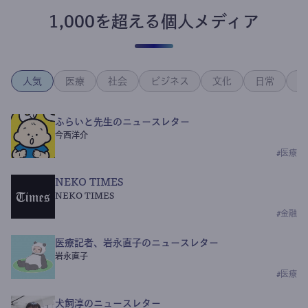
1,000を超える個人メディア
人気
医療
社会
ビジネス
文化
日常
政
ふらいと先生のニュースレター
今西洋介
#
医療
NEKO TIMES
NEKO TIMES
#
金融
医療記者、岩永直子のニュースレター
岩永直子
#
医療
犬飼淳のニュースレター