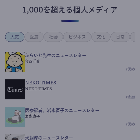
1,000を超える個人メディア
人気
医療
社会
ビジネス
文化
日常
政
ふらいと先生のニュースレター
今西洋介
#
医療
NEKO TIMES
NEKO TIMES
#
金融
医療記者、岩永直子のニュースレター
岩永直子
#
医療
犬飼淳のニュースレター