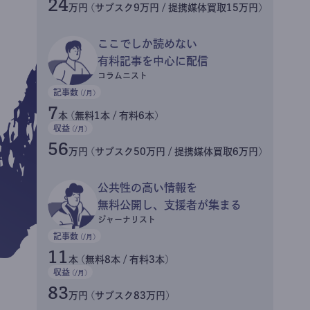
24
万円 (サブスク9万円 / 提携媒体買取15万円)
ここでしか読めない
有料記事を中心に配信
コラムニスト
記事数
(/月)
7
本 (無料1本 / 有料6本)
収益
(/月)
56
万円 (サブスク50万円 / 提携媒体買取6万円)
公共性の高い情報を
無料公開し、支援者が集まる
ジャーナリスト
記事数
(/月)
11
本 (無料8本 / 有料3本)
収益
(/月)
83
万円 (サブスク83万円)