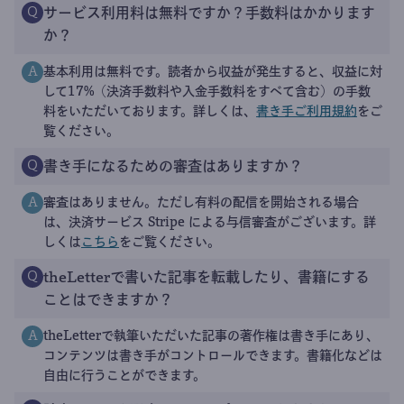
サービス利用料は無料ですか？手数料はかかります
Q
か？
基本利用は無料です。読者から収益が発生すると、収益に対
A
して17%（決済手数料や入金手数料をすべて含む）の手数
料をいただいております。詳しくは、
書き手ご利用規約
をご
覧ください。
書き手になるための審査はありますか？
Q
審査はありません。ただし有料の配信を開始される場合
A
は、決済サービス Stripe による与信審査がございます。詳
しくは
こちら
をご覧ください。
theLetterで書いた記事を転載したり、書籍にする
Q
ことはできますか？
theLetterで執筆いただいた記事の著作権は書き手にあり、
A
コンテンツは書き手がコントロールできます。書籍化などは
自由に行うことができます。