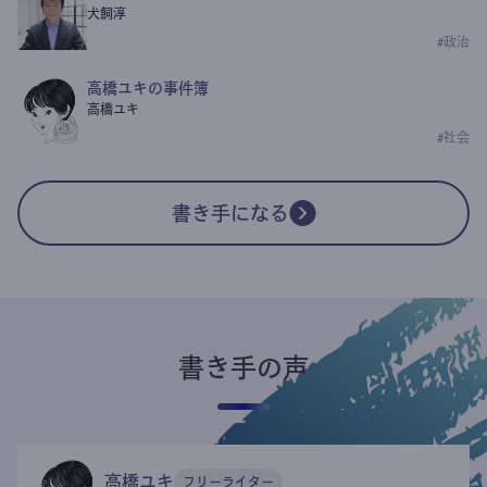
犬飼淳
#
政治
高橋ユキの事件簿
高橋ユキ
#
社会
書き手になる
書き手の声
高橋ユキ
フリーライター