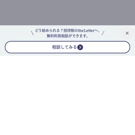
どう始められる？招待制のtheLetterへ、
無料利用相談ができます。
相談してみる
公式ニュースレター
theLetterニュースレターガイド
よくあるご質問(FAQ)