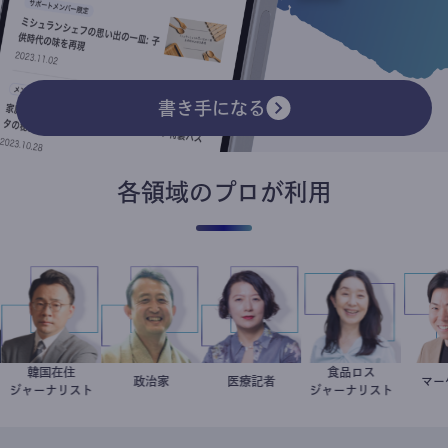
書き手になる
各領域のプロが利用
韓国在住
食品ロス
徐台教
小坂英二
政治家
岩永直子
医療記者
井出留美
ー
ジャーナリスト
ジャーナリスト