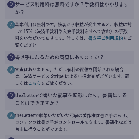
サービス利用料は無料ですか？手数料はかかります
Q
か？
基本利用は無料です。読者から収益が発生すると、収益に対
A
して17%（決済手数料や入金手数料をすべて含む）の手数
料をいただいております。詳しくは、
書き手ご利用規約
をご
覧ください。
書き手になるための審査はありますか？
Q
審査はありません。ただし有料の配信を開始される場合
A
は、決済サービス Stripe による与信審査がございます。詳
しくは
こちら
をご覧ください。
theLetterで書いた記事を転載したり、書籍にする
Q
ことはできますか？
theLetterで執筆いただいた記事の著作権は書き手にあり、
A
コンテンツは書き手がコントロールできます。書籍化などは
自由に行うことができます。