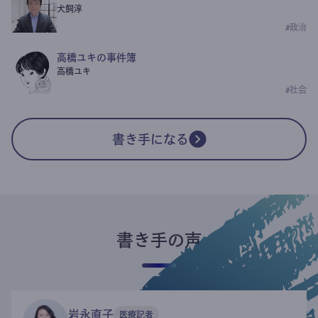
犬飼淳
#
政治
高橋ユキの事件簿
高橋ユキ
#
社会
書き手になる
書き手の声
岩永直子
医療記者