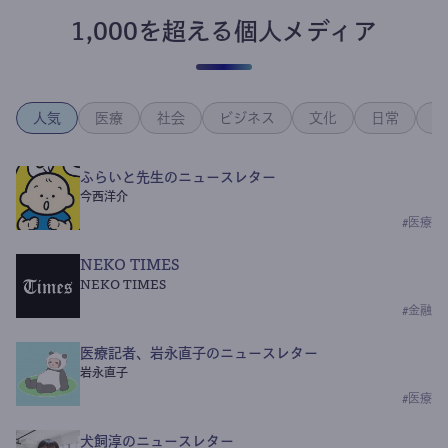
1,000を超える個人メディア
人気
医療
社会
ビジネス
文化
日常
政
ふらいと先生のニュースレター
今西洋介
#
医療
NEKO TIMES
NEKO TIMES
#
金融
医療記者、岩永直子のニュースレター
岩永直子
#
医療
犬飼淳のニュースレター