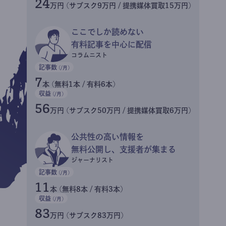
24
万円 (サブスク9万円 / 提携媒体買取15万円)
ここでしか読めない
有料記事を中心に配信
コラムニスト
記事数
(/月)
7
本 (無料1本 / 有料6本)
収益
(/月)
56
万円 (サブスク50万円 / 提携媒体買取6万円)
公共性の高い情報を
無料公開し、支援者が集まる
ジャーナリスト
記事数
(/月)
11
本 (無料8本 / 有料3本)
収益
(/月)
83
万円 (サブスク83万円)