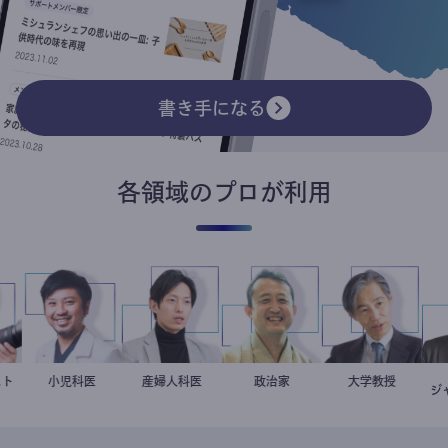
書き手になる
各領域のプロが利用
リスト
玲
今西洋介
小児科医
産婦人科医
重見大介
小坂英二
政治家
加藤忠史
大学教授