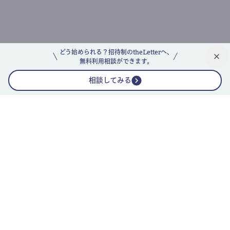
どう始められる？招待制のtheLetterへ、
無料利用相談ができます。
相談してみる
公式ニュースレター
theLetterニュースレターガイド
よくあるご質問(FAQ)