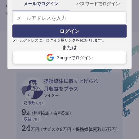
メールでログイン
パスワードでログイン
サブスク収益にメディアへの記事提供の売り上げをプラスできま
す。
ログイン
メールアドレスに、ログイン用リンクをお送りします。
収益イメージ
Googleでログイン
提携媒体に取り上げられ
月収益をプラス
ライター
記事数
(/月)
9
本 (無料4本 / 有料5本)
収益
(/月)
24
万円 (サブスク9万円 / 提携媒体買取15万円)