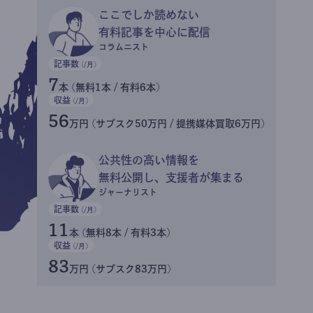
ここでしか読めない
有料記事を中心に配信
コラムニスト
記事数
(/月)
7
本 (無料1本 / 有料6本)
収益
(/月)
56
万円 (サブスク50万円 / 提携媒体買取6万円)
公共性の高い情報を
無料公開し、支援者が集まる
ジャーナリスト
記事数
(/月)
11
本 (無料8本 / 有料3本)
収益
(/月)
83
万円 (サブスク83万円)