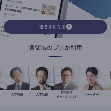
書き手になる
各領域のプロが利用
韓国在住
智哉
科医
加藤忠史
大学教授
金谷一朗
大学教授
徐台教
マーケター
室谷良平
ジャーナリスト