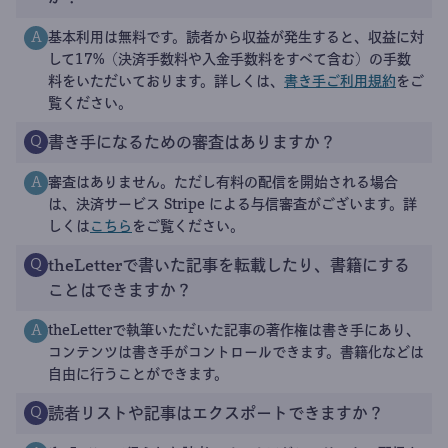
基本利用は無料です。読者から収益が発生すると、収益に対
A
して17%（決済手数料や入金手数料をすべて含む）の手数
料をいただいております。詳しくは、
書き手ご利用規約
をご
覧ください。
書き手になるための審査はありますか？
Q
審査はありません。ただし有料の配信を開始される場合
A
は、決済サービス Stripe による与信審査がございます。詳
しくは
こちら
をご覧ください。
theLetterで書いた記事を転載したり、書籍にする
Q
ことはできますか？
theLetterで執筆いただいた記事の著作権は書き手にあり、
A
コンテンツは書き手がコントロールできます。書籍化などは
自由に行うことができます。
読者リストや記事はエクスポートできますか？
Q