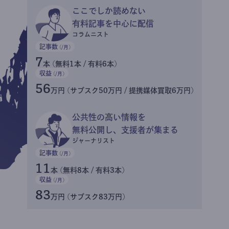
ここでしか読めない
有料記事を中心に配信
コラムニスト
記事数
(/月)
7
本 (無料1本 / 有料6本)
収益
(/月)
56
万円 (サブスク50万円 / 提携媒体買取6万円)
公共性の高い情報を
無料公開し、支援者が集まる
ジャーナリスト
記事数
(/月)
11
本 (無料8本 / 有料3本)
収益
(/月)
83
万円 (サブスク83万円)