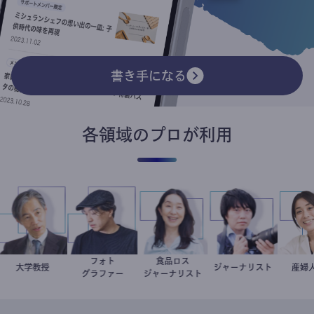
書き手になる
各領域のプロが利用
フォト
食品ロス
加藤忠史
大学教授
別所隆弘
井出留美
ジャーナリスト
志葉玲
グラファー
ジャーナリスト