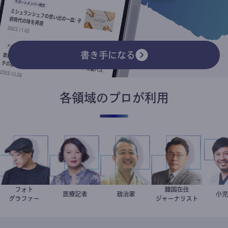
書き手になる
各領域のプロが利用
ト
フォト
韓国在住
別所隆弘
岩永直子
医療記者
小坂英二
政治家
徐台教
グラファー
ジャーナリスト