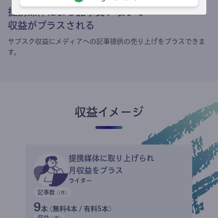
提携媒体による記事買い取りで
収益がプラスされる
サブスク収益にメディアへの記事提供の売り上げをプラスできま
す。
収益イメージ
提携媒体に取り上げられ
月収益をプラス
ライター
記事数
(/月)
9
本 (無料4本 / 有料5本)
収益
(/月)