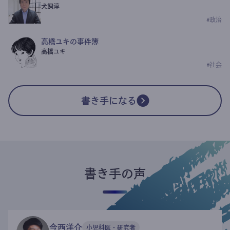
犬飼淳
#
政治
高橋ユキの事件簿
高橋ユキ
#
社会
書き手になる
書き手の声
今西洋介
小児科医・研究者