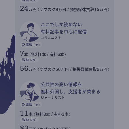
24
万円 (サブスク9万円 / 提携媒体買取15万円)
ここでしか読めない
有料記事を中心に配信
コラムニスト
記事数
(/月)
7
本 (無料1本 / 有料6本)
収益
(/月)
56
万円 (サブスク50万円 / 提携媒体買取6万円)
公共性の高い情報を
無料公開し、支援者が集まる
ジャーナリスト
記事数
(/月)
11
本 (無料8本 / 有料3本)
収益
(/月)
83