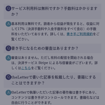
サービス利用料は無料ですか？手数料はかかります
Q
か？
基本利用は無料です。読者から収益が発生すると、収益に対
A
して17%（決済手数料や入金手数料をすべて含む）の手数
料をいただいております。詳しくは、
書き手ご利用規約
をご
覧ください。
書き手になるための審査はありますか？
Q
審査はありません。ただし有料の配信を開始される場合
A
は、決済サービス Stripe による与信審査がございます。詳
しくは
こちら
をご覧ください。
theLetterで書いた記事を転載したり、書籍にする
Q
ことはできますか？
theLetterで執筆いただいた記事の著作権は書き手にあり、
A
コンテンツは書き手がコントロールできます。書籍化などは
自由に行うことができます。