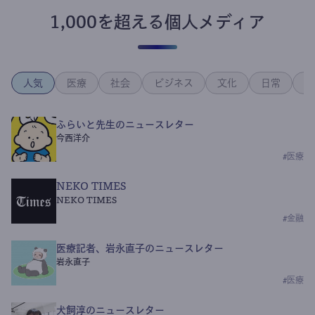
1,000を超える個人メディア
人気
医療
社会
ビジネス
文化
日常
政
ふらいと先生のニュースレター
今西洋介
#
医療
NEKO TIMES
NEKO TIMES
#
金融
医療記者、岩永直子のニュースレター
岩永直子
#
医療
犬飼淳のニュースレター