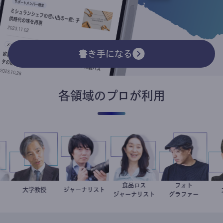
書き手になる
各領域のプロが利用
食品ロス
フォト
洋介
科医
加藤忠史
大学教授
ジャーナリスト
志葉玲
井出留美
別所隆弘
ジャーナリスト
グラファー