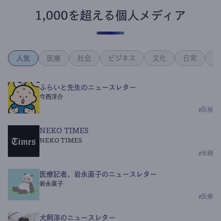
1,000を超える個人メディア
人気
医療
社会
ビジネス
文化
日常
政
ふらいと先生のニュースレター
今西洋介
#
医療
NEKO TIMES
NEKO TIMES
#
金融
医療記者、岩永直子のニュースレター
岩永直子
#
医療
犬飼淳のニュースレター