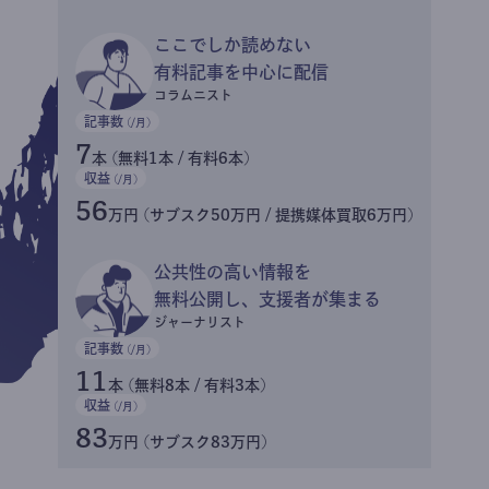
ここでしか読めない
有料記事を中心に配信
コラムニスト
記事数
(/月)
7
本 (無料1本 / 有料6本)
収益
(/月)
56
万円 (サブスク50万円 / 提携媒体買取6万円)
公共性の高い情報を
無料公開し、支援者が集まる
ジャーナリスト
記事数
(/月)
11
本 (無料8本 / 有料3本)
収益
(/月)
83
万円 (サブスク83万円)