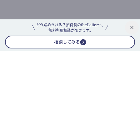
どう始められる？招待制のtheLetterへ、
無料利用相談ができます。
相談してみる
公式ニュースレター
theLetterニュースレターガイド
よくあるご質問(FAQ)