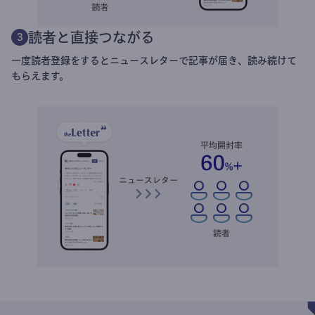
熱心な読者が蓄積
2
提携媒体やtheLetterのウェブ記事から読者が集まります。