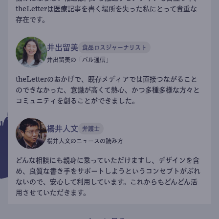
犬飼淳
#
政治
高橋ユキの事件簿
高橋ユキ
#
社会
書き手になる
書き手の声
岩永直子
医療記者