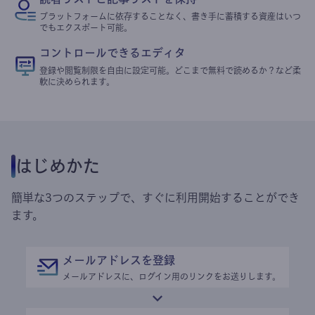
日々増える高品質な機能群
グローバルの大型メディアで採用される最先端の機能を無
料で利用できます。
読者と双方向でのやり取り
記事ごとのコメント機能、トピックに沿って話せるスレッド機能で読
者と交流。
価格自由サブスク
読者が任意でサブスクの月額金額を決めるユニークな機能です。
無料・有料をコントロール
記事によって無料かサブスク限定かを決められ、フリーミアムのサブ
スク運営ができます。
本格的な分析ツール