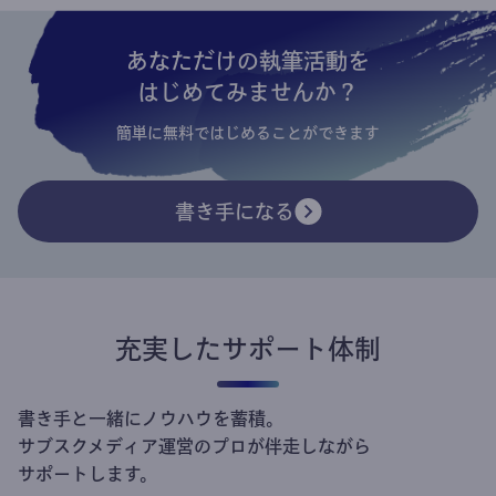
24
万円 (サブスク9万円 / 提携媒体買取15万円)
ここでしか読めない
有料記事を中心に配信
コラムニスト
記事数
(/月)
7
本 (無料1本 / 有料6本)
収益
(/月)
56
万円 (サブスク50万円 / 提携媒体買取6万円)
公共性の高い情報を
無料公開し、支援者が集まる
ジャーナリスト
記事数
(/月)
11
本 (無料8本 / 有料3本)
収益
(/月)
83