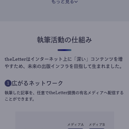
医療記者、岩永直子のニュースレター
儲けにならない報道部門から撤退するメディアも目立つ中、
theLetterは医療記事を書く場所を失った私にとって貴重な
存在です。
井出留美
食品ロスジャーナリスト
井出留美の「パル通信」
theLetterのおかげで、既存メディアでは直接つながること
のできなかった、意識が高くて熱心、かつ多種多様な方々と
コミュニティを創ることができました。
楊井人文
弁護士
楊井人文のニュースの読み方
どんな相談にも親身に乗っていただけますし、デザインを含
め、良質な書き手をサポートしようというコンセプトがぶれ
ないので、安心して利用しています。これからもどんどん活