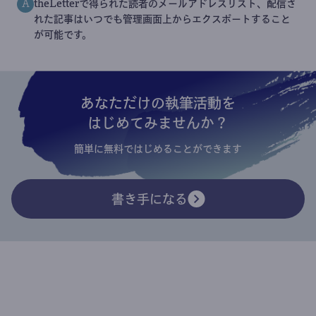
サービス利用料は無料ですか？手数料はかかります
Q
か？
基本利用は無料です。読者から収益が発生すると、収益に対
A
して17%（決済手数料や入金手数料をすべて含む）の手数
料をいただいております。詳しくは、
書き手ご利用規約
をご
覧ください。
書き手になるための審査はありますか？
Q
審査はありません。ただし有料の配信を開始される場合
A
は、決済サービス Stripe による与信審査がございます。詳
しくは
こちら
をご覧ください。
theLetterで書いた記事を転載したり、書籍にする
Q
ことはできますか？
theLetterで執筆いただいた記事の著作権は書き手にあり、
A
コンテンツは書き手がコントロールできます。書籍化などは
自由に行うことができます。