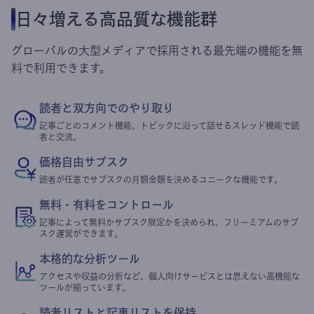
他の書き手はどう運営している？
招待制のtheLetterへ、
ご利用相談ができます。
無料オンライン(30分)
相談してみる