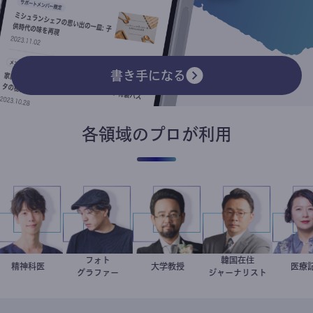
書き手になる
各領域のプロが利用
ト
フォト
韓国在住
藤野智哉
精神科医
別所隆弘
金谷一朗
大学教授
徐台教
グラファー
ジャーナリスト