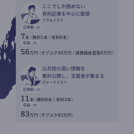
提携媒体による記事買い取りで
収益がプラスされる
サブスク収益にメディアへの記事提供の売り上げをプラスできま
す。
収益イメージ
提携媒体に取り上げられ
月収益をプラス
ライター
記事数
(/月)
9
本 (無料4本 / 有料5本)
収益
(/月)