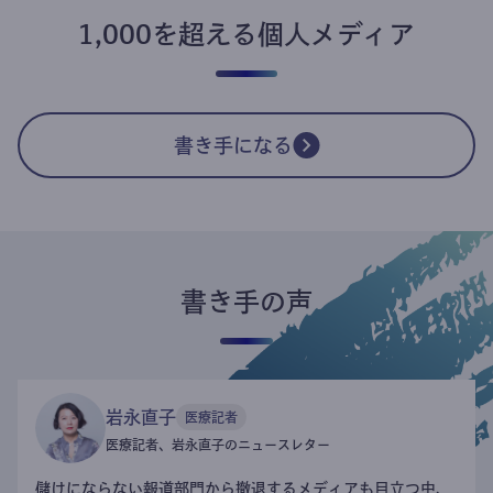
1,000を超える個人メディア
人気
医療
社会
ビジネス
文化
日常
政
ふらいと先生のニュースレター
今西洋介
#
医療
NEKO TIMES
NEKO TIMES
#
金融
医療記者、岩永直子のニュースレター
岩永直子
#
医療
犬飼淳のニュースレター