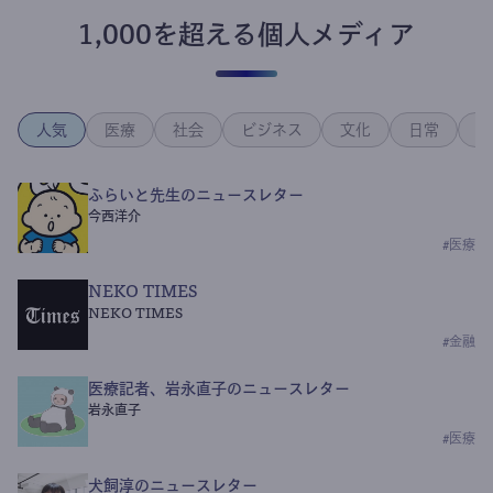
1,000を超える個人メディア
人気
医療
社会
ビジネス
文化
日常
政
ふらいと先生のニュースレター
今西洋介
#
医療
NEKO TIMES
NEKO TIMES
#
金融
医療記者、岩永直子のニュースレター
岩永直子
#
医療
犬飼淳のニュースレター