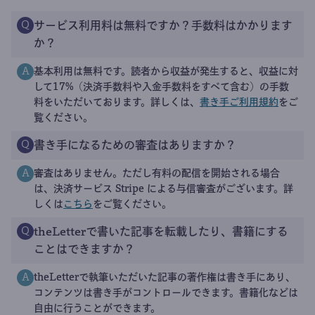
サービス利用料は無料ですか？手数料はかかります
Q
か？
基本利用は無料です。読者から収益が発生すると、収益に対
A
して17%（決済手数料や入金手数料をすべて含む）の手数
料をいただいております。詳しくは、
書き手ご利用規約
をご
覧ください。
書き手になるための審査はありますか？
Q
審査はありません。ただし有料の配信を開始される場合
A
は、決済サービス Stripe による与信審査がございます。詳
しくは
こちら
をご覧ください。
theLetterで書いた記事を転載したり、書籍にする
Q
ことはできますか？
theLetterで執筆いただいた記事の著作権は書き手にあり、
A
コンテンツは書き手がコントロールできます。書籍化などは
自由に行うことができます。