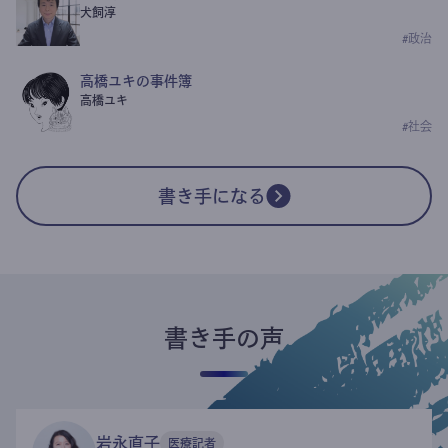
犬飼淳
#
政治
高橋ユキの事件簿
高橋ユキ
#
社会
書き手になる
書き手の声
岩永直子
医療記者