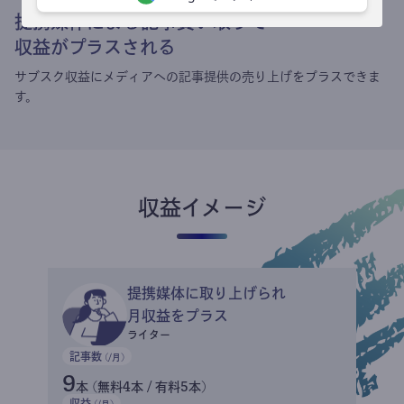
提携媒体による記事買い取りで
収益がプラスされる
サブスク収益にメディアへの記事提供の売り上げをプラスできま
す。
収益イメージ
提携媒体に取り上げられ
月収益をプラス
ライター
記事数
(/月)
9
本 (無料4本 / 有料5本)
収益
(/月)