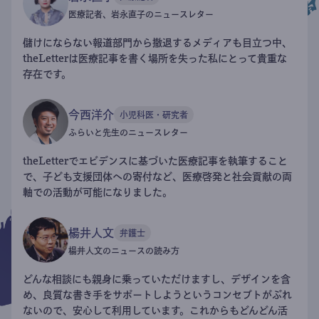
医療記者、岩永直子のニュースレター
儲けにならない報道部門から撤退するメディアも目立つ中、
theLetterは医療記事を書く場所を失った私にとって貴重な
存在です。
今西洋介
小児科医・研究者
ふらいと先生のニュースレター
theLetterでエビデンスに基づいた医療記事を執筆すること
で、子ども支援団体への寄付など、医療啓発と社会貢献の両
軸での活動が可能になりました。
楊井人文
弁護士
楊井人文のニュースの読み方
どんな相談にも親身に乗っていただけますし、デザインを含
め、良質な書き手をサポートしようというコンセプトがぶれ
ないので、安心して利用しています。これからもどんどん活