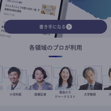
書き手になる
各領域のプロが利用
食品ロス
医
介
今西洋介
小児科医
岩永直子
医療記者
井出留美
加藤忠史
大学教授
ジャーナリスト