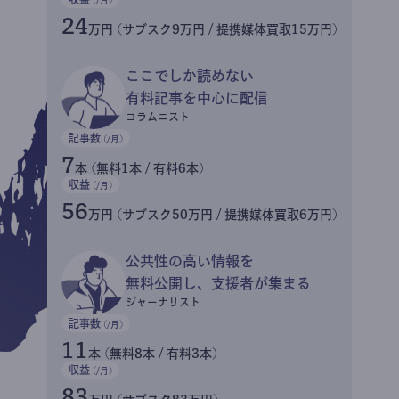
24
万円 (サブスク9万円 / 提携媒体買取15万円)
ここでしか読めない
有料記事を中心に配信
コラムニスト
記事数
(/月)
7
本 (無料1本 / 有料6本)
収益
(/月)
56
万円 (サブスク50万円 / 提携媒体買取6万円)
公共性の高い情報を
無料公開し、支援者が集まる
ジャーナリスト
記事数
(/月)
11
本 (無料8本 / 有料3本)
収益
(/月)
83