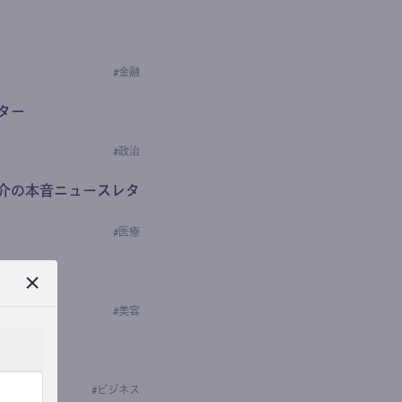
#
金融
ター
#
政治
介の本音ニュースレタ
#
医療
ews
学の研究者）
#
美容
#
ビジネス