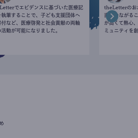
eLetterでエビデンスに基づいた医療記
theLette
を執筆することで、子ども支援団体へ
直接つながる
寄付など、医療啓発と社会貢献の両軸
が高くて熱心
の活動が可能になりました。
ミュニティを
め