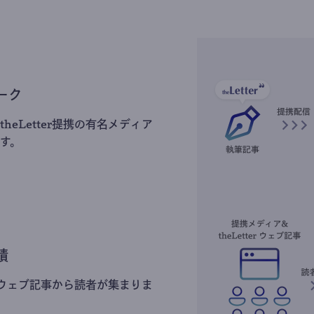
ーク
heLetter提携の有名メディア
す。
積
erのウェブ記事から読者が集まりま