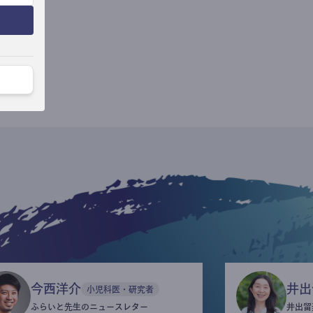
今西洋介
井出
小児科医・研究者
ふらいと先生のニュースレター
井出留