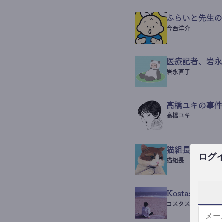
ふらいと先生の
今西洋介
医療記者、岩永
岩永直子
高橋ユキの事件
高橋ユキ
猫組長POST
ログ
猫組長
Kostas Beaut
コスタス