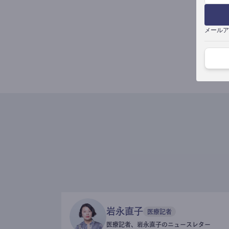
メールア
岩永直子
医療記者
医療記者、岩永直子のニュースレター