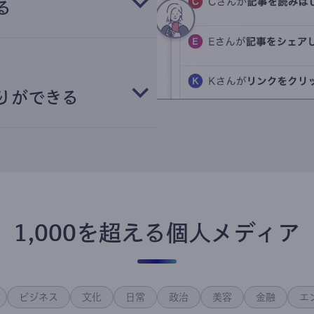
る
りができる
1,000を超える個人メディア
ビジネス
文化
日常
政治
美容
金融
エ