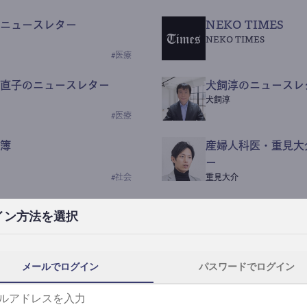
ニュースレター
NEKO TIMES
NEKO TIMES
#
医療
直子のニュースレター
犬飼淳のニュースレ
犬飼淳
#
医療
簿
産婦人科医・重見大
ー
#
社会
重見大介
Beauty Science N
イン方法を選択
なつなつ（化粧品・皮膚科
#
社会
メールでログイン
パスワードでログイン
y News
ｺｯｶﾗSaaS
らんぶる
#
美容