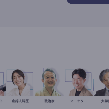
ーナリスト
志葉玲
稲葉可奈子
産婦人科医
小坂英二
政治家
マーケター
室谷良平