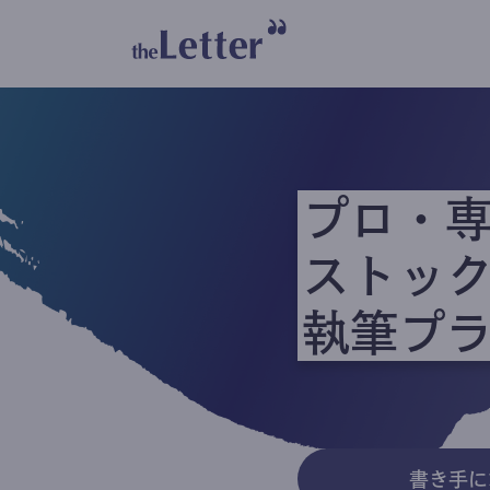
プロ・
ストッ
執筆プ
書き手に