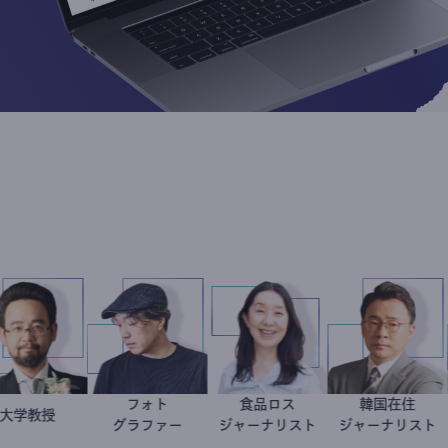
フォト
食品ロス
韓国
金谷一朗
大学教授
別所隆弘
井出留美
徐台
グラファー
ジャーナリスト
ジャーナ