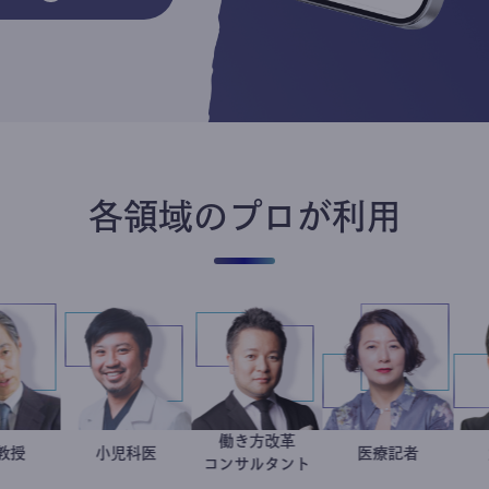
各領域のプロが利用
働き方改革
加藤忠史
大学教授
今西洋介
小児科医
新田龍
岩永直子
医療記者
コンサルタント