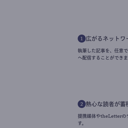
広がるネットワ
1
執筆した記事を、任意でt
へ配信することができま
熱心な読者が蓄
2
提携媒体やtheLett
す。