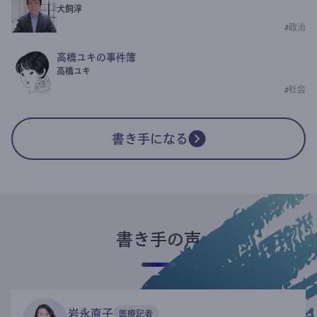
犬飼淳
#
政治
高橋ユキの事件簿
高橋ユキ
#
社会
書き手になる
書き手の声
岩永直子
医療記者