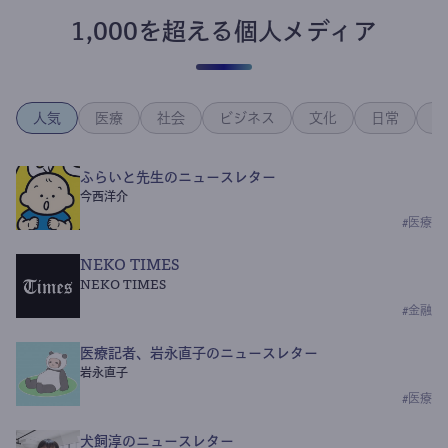
1,000を超える個人メディア
人気
医療
社会
ビジネス
文化
日常
政
ふらいと先生のニュースレター
今西洋介
#
医療
NEKO TIMES
NEKO TIMES
#
金融
医療記者、岩永直子のニュースレター
岩永直子
#
医療
犬飼淳のニュースレター