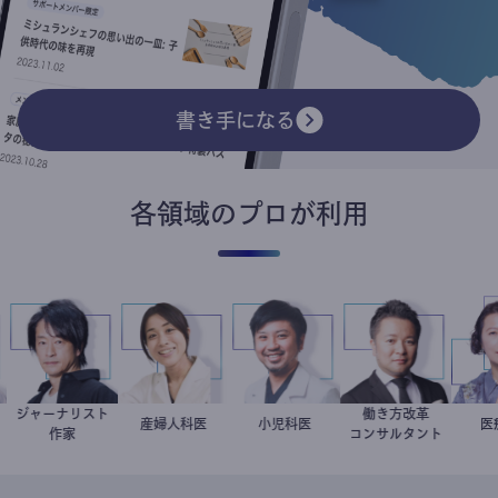
書き手になる
各領域のプロが利用
ジャーナリスト
働き方改革
家
鈴木エイト
稲葉可奈子
産婦人科医
今西洋介
小児科医
新田龍
作家
コンサルタント