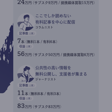
24
万円 (サブスク9万円 / 提携媒体買取15万円)
ここでしか読めない
有料記事を中心に配信
コラムニスト
記事数
(/月)
7
本 (無料1本 / 有料6本)
収益
(/月)
56
万円 (サブスク50万円 / 提携媒体買取6万円)
公共性の高い情報を
無料公開し、支援者が集まる
ジャーナリスト
記事数
(/月)
11
本 (無料8本 / 有料3本)
収益
(/月)
83
万円 (サブスク83万円)