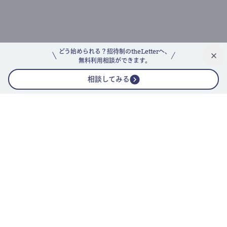
どう始められる？招待制のtheLetterへ、
無料利用相談ができます。
相談してみる
公式ニュースレター
theLetterニュースレターガイド
よくあるご質問(FAQ)