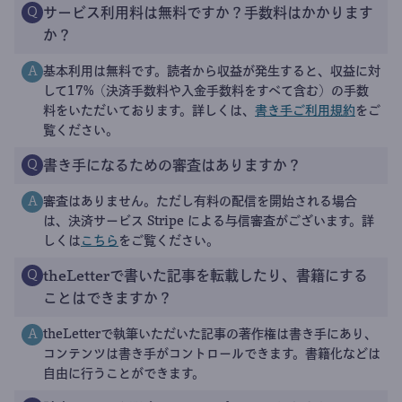
サービス利用料は無料ですか？手数料はかかります
Q
か？
基本利用は無料です。読者から収益が発生すると、収益に対
A
して17%（決済手数料や入金手数料をすべて含む）の手数
料をいただいております。詳しくは、
書き手ご利用規約
をご
覧ください。
書き手になるための審査はありますか？
Q
審査はありません。ただし有料の配信を開始される場合
A
は、決済サービス Stripe による与信審査がございます。詳
しくは
こちら
をご覧ください。
theLetterで書いた記事を転載したり、書籍にする
Q
ことはできますか？
theLetterで執筆いただいた記事の著作権は書き手にあり、
A
コンテンツは書き手がコントロールできます。書籍化などは
自由に行うことができます。