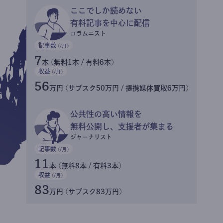
ここでしか読めない
有料記事を中心に配信
コラムニスト
記事数
(/月)
7
本 (無料1本 / 有料6本)
収益
(/月)
56
万円 (サブスク50万円 / 提携媒体買取6万円)
公共性の高い情報を
無料公開し、支援者が集まる
ジャーナリスト
記事数
(/月)
11
本 (無料8本 / 有料3本)
収益
(/月)
83
万円 (サブスク83万円)