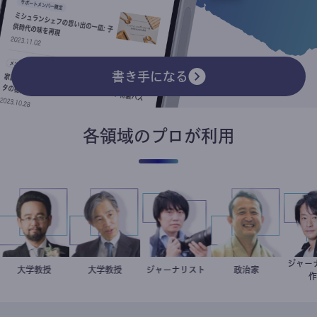
書き手になる
各領域のプロが利用
ジ
金谷一朗
大学教授
加藤忠史
大学教授
ジャーナリスト
志葉玲
小坂英二
政治家
ト