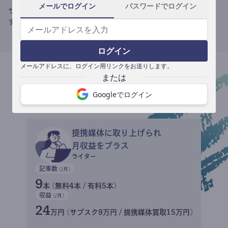
メールでログイン
パスワードでログイン
サブスク収益にメディアへの記事提供の売り上げをプラスできま
す。
ログイン
メールアドレスに、ログイン用リンクをお送りします。
収益イメージ
Googleでログイン
提携媒体に取り上げられ
月収益をプラス
ライター
記事数
(/月)
9
本 (無料4本 / 有料5本)
収益
(/月)
24
万円 (サブスク9万円 / 提携媒体買取15万円)