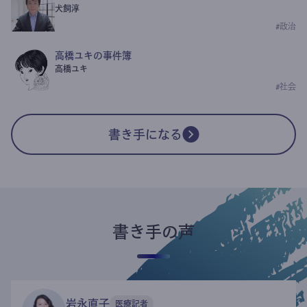
犬飼淳
#
政治
高橋ユキの事件簿
高橋ユキ
#
社会
書き手になる
書き手の声
岩永直子
医療記者