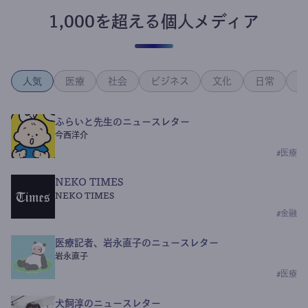
1,000を超える個人メディア
人気
医療
社会
ビジネス
文化
日常
政
ふらいと先生のニュースレター
今西洋介
#
医療
NEKO TIMES
NEKO TIMES
#
金融
医療記者、岩永直子のニュースレター
岩永直子
#
医療
犬飼淳のニュースレター