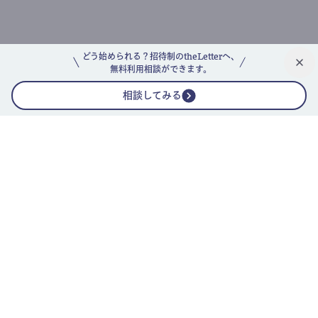
どう始められる？招待制のtheLetterへ、
無料利用相談ができます。
相談してみる
公式ニュースレター
theLetterニュースレターガイド
よくあるご質問(FAQ)