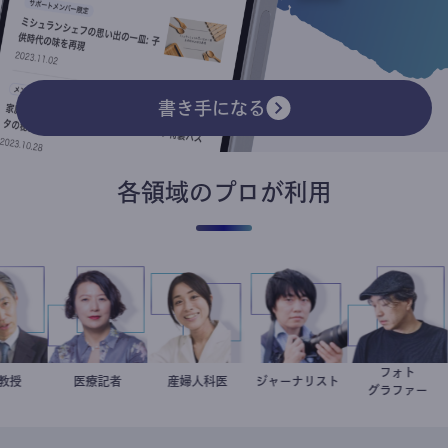
書き手になる
各領域のプロが利用
フォト
加藤忠史
大学教授
岩永直子
医療記者
稲葉可奈子
産婦人科医
ジャーナリスト
志葉玲
別所隆弘
グラファ