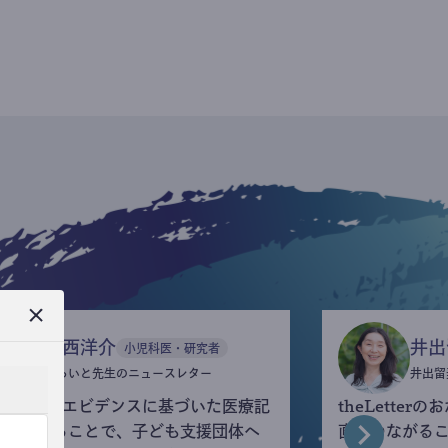
今西洋介
井出
小児科医・研究者
ふらいと先生のニュースレター
井出留
eLetterでエビデンスに基づいた医療記
theLette
を執筆することで、子ども支援団体へ
直接つながる