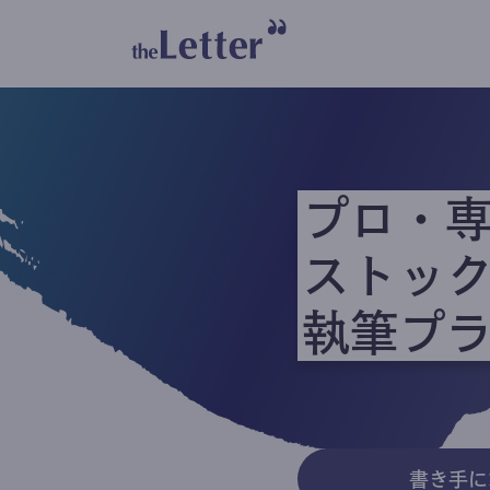
プロ・
ストッ
執筆プ
書き手に