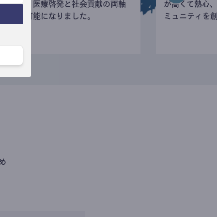
寄付など、医療啓発と社会貢献の両軸
が高くて熱心
の活動が可能になりました。
ミュニティを
め