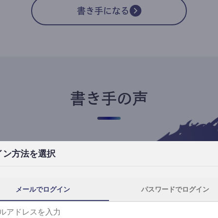
書き手になる
書き手の声
イン方法を選択
高橋ユキ
フリーライター
高橋ユキの事件簿
メールでログイン
パスワードでログイン
自分にとってtheLetterは、読者と一番近
th
い距離で執筆できる場所です。
事