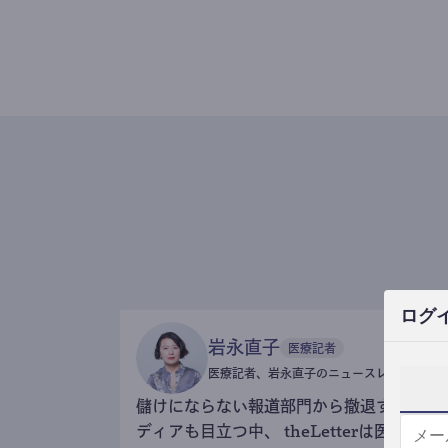
ログ
岩永直子
医療記者
医療記者、岩永直子のニュースレター
儲けにならない報道部門から撤退するメ
ディアも目立つ中、 theLetterは医療記事