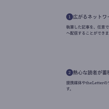
広がるネットワ
1
執筆した記事を、任意でt
へ配信することができま
熱心な読者が蓄
2
提携媒体やtheLett
す。