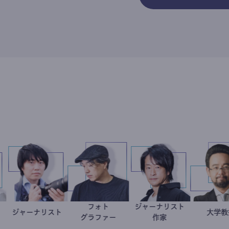
フォト
ジャーナリスト
今西洋介
小児科医
ジャーナリスト
志葉玲
別所隆弘
鈴木エイト
グラファー
作家