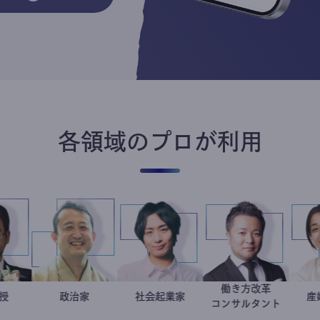
各領域のプロが利用
働き方改
金谷一朗
大学教授
小坂英二
政治家
社会起業家
駒崎弘樹
新田龍
コンサルタ