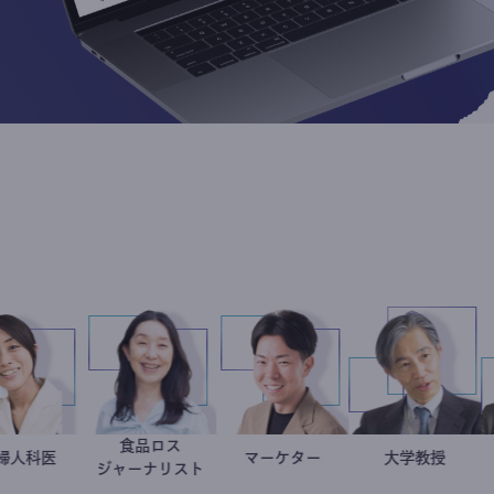
革
食品ロス
稲葉可奈子
産婦人科医
井出留美
マーケター
室谷良平
加
大
ント
ジャーナリスト