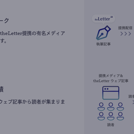
ーク
heLetter提携の有名メディア
す。
積
erのウェブ記事から読者が集まりま