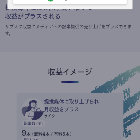
提携媒体による記事買い取りで
収益がプラスされる
サブスク収益にメディアへの記事提供の売り上げをプラスできま
す。
収益イメージ
提携媒体に取り上げられ
月収益をプラス
ライター
記事数
(/月)
9
本 (無料4本 / 有料5本)
収益
(/月)