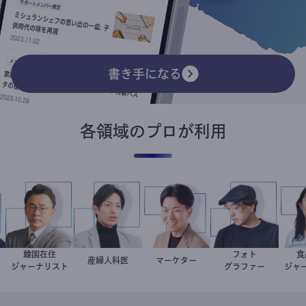
書き手になる
各領域のプロが利用
スト
韓国在住
フォト
ト
徐台教
産婦人科医
重見大介
マーケター
室谷良平
別所隆弘
ジャーナリスト
グラファー