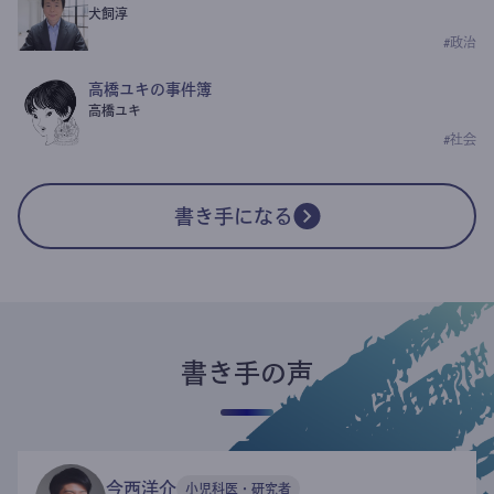
犬飼淳
#
政治
高橋ユキの事件簿
高橋ユキ
#
社会
書き手になる
書き手の声
今西洋介
小児科医・研究者