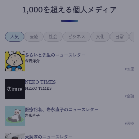
1,000を超える個人メディア
人気
医療
社会
ビジネス
文化
日常
政
ふらいと先生のニュースレター
今西洋介
#
医療
NEKO TIMES
NEKO TIMES
#
金融
医療記者、岩永直子のニュースレター
岩永直子
#
医療
犬飼淳のニュースレター