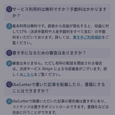
サービス利用料は無料ですか？手数料はかかります
Q
か？
基本利用は無料です。読者から収益が発生すると、収益に対
A
して17%（決済手数料や入金手数料をすべて含む）の手数
料をいただいております。詳しくは、
書き手ご利用規約
をご
覧ください。
書き手になるための審査はありますか？
Q
審査はありません。ただし有料の配信を開始される場合
A
は、決済サービス Stripe による与信審査がございます。詳
しくは
こちら
をご覧ください。
theLetterで書いた記事を転載したり、書籍にする
Q
ことはできますか？
theLetterで執筆いただいた記事の著作権は書き手にあり、
A
コンテンツは書き手がコントロールできます。書籍化などは
自由に行うことができます。