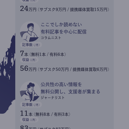
24
万円 (サブスク9万円 / 提携媒体買取15万円)
ここでしか読めない
有料記事を中心に配信
コラムニスト
記事数
(/月)
7
本 (無料1本 / 有料6本)
収益
(/月)
56
万円 (サブスク50万円 / 提携媒体買取6万円)
公共性の高い情報を
無料公開し、支援者が集まる
ジャーナリスト
記事数
(/月)
11
本 (無料8本 / 有料3本)
収益
(/月)
83