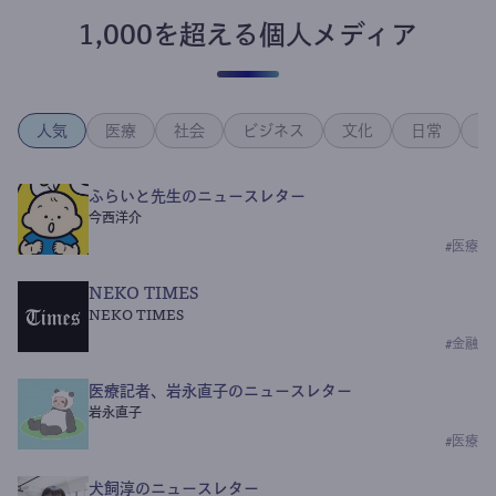
1,000を超える個人メディア
人気
医療
社会
ビジネス
文化
日常
政
ふらいと先生のニュースレター
今西洋介
#
医療
NEKO TIMES
NEKO TIMES
#
金融
医療記者、岩永直子のニュースレター
岩永直子
#
医療
犬飼淳のニュースレター