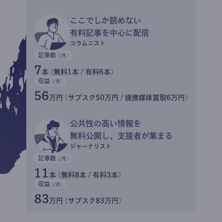
ここでしか読めない
有料記事を中心に配信
コラムニスト
記事数
(/月)
7
本 (無料1本 / 有料6本)
収益
(/月)
56
万円 (サブスク50万円 / 提携媒体買取6万円)
公共性の高い情報を
無料公開し、支援者が集まる
ジャーナリスト
記事数
(/月)
11
本 (無料8本 / 有料3本)
収益
(/月)
83
万円 (サブスク83万円)