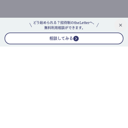
どう始められる？招待制のtheLetterへ、
無料利用相談ができます。
相談してみる
公式ニュースレター
theLetterニュースレターガイド
よくあるご質問(FAQ)