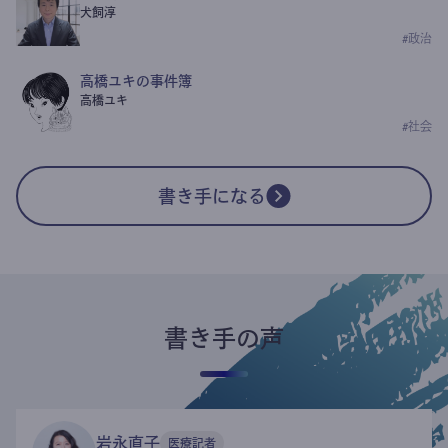
犬飼淳
#
政治
高橋ユキの事件簿
高橋ユキ
#
社会
書き手になる
書き手の声
岩永直子
医療記者