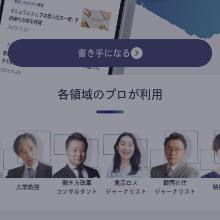
書き手になる
各領域のプロが利用
働き方改革
食品ロス
韓国在住
家
樹
加藤忠史
大学教授
新田龍
井出留美
徐台教
コンサルタント
ジャーナリスト
ジャーナリスト