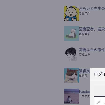
ふらいと先生の
今西洋介
医療記者、岩永
岩永直子
高橋ユキの事件
高橋ユキ
猫組長POST
ログ
猫組長
Kostas Beaut
コスタス