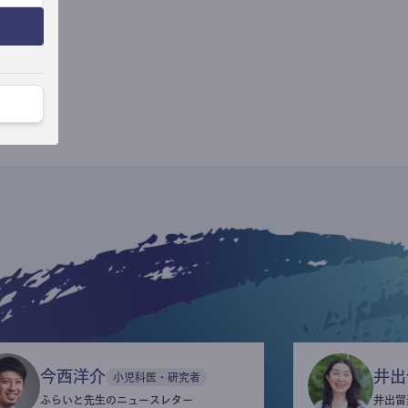
今西洋介
井出
小児科医・研究者
ふらいと先生のニュースレター
井出留