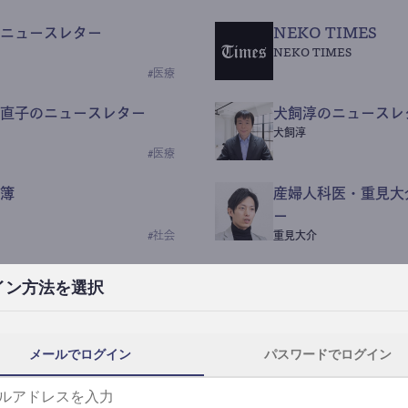
ニュースレター
NEKO TIMES
NEKO TIMES
#
医療
直子のニュースレター
犬飼淳のニュースレ
犬飼淳
#
医療
簿
産婦人科医・重見大
ー
#
社会
重見大介
Beauty Science N
イン方法を選択
なつなつ（化粧品・皮膚科
#
社会
メールでログイン
パスワードでログイン
y News
ｺｯｶﾗSaaS
らんぶる
#
美容