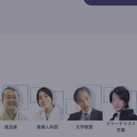
ジャー
小坂英二
政治家
稲葉可奈子
産婦人科医
加藤忠史
大学教授
鈴木
作