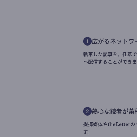
広がるネットワ
1
執筆した記事を、任意でt
へ配信することができま
熱心な読者が蓄
2
提携媒体やtheLett
す。