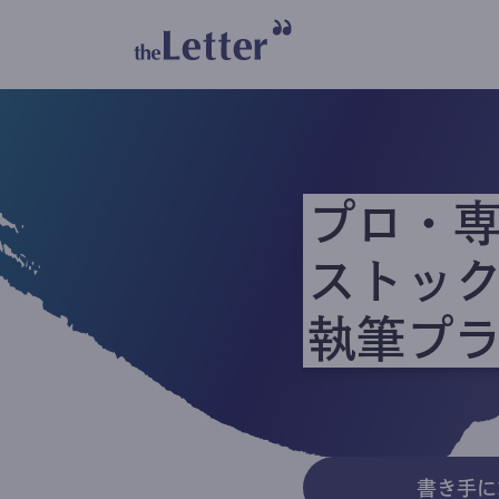
プロ・
ストッ
執筆プ
書き手に