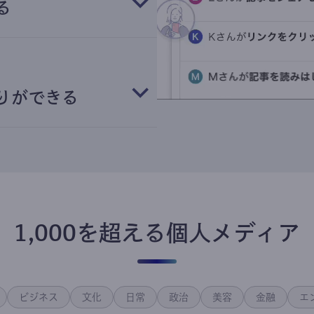
る
りができる
1,000を超える個人メディア
ビジネス
文化
日常
政治
美容
金融
エ