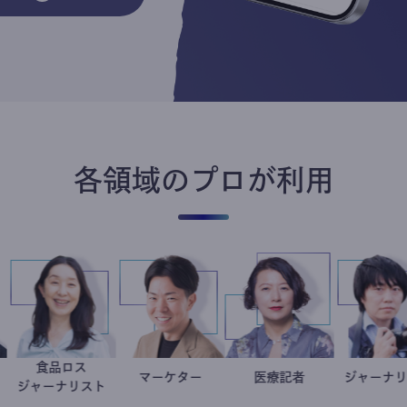
各領域のプロが利用
ナリスト
食品ロス
エイト
井出留美
マーケター
室谷良平
岩永直子
医療記者
ジ
家
ジャーナリスト