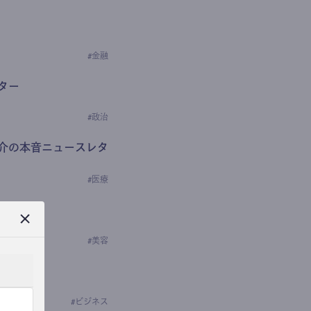
#
金融
ター
#
政治
介の本音ニュースレタ
#
医療
ews
学の研究者）
#
美容
#
ビジネス