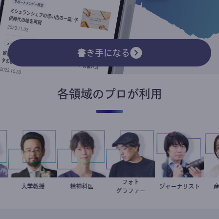
書き手になる
各領域のプロが利用
フォト
直子
記者
金谷一朗
大学教授
藤野智哉
精神科医
別所隆弘
ジャーナリスト
志葉玲
グラファー