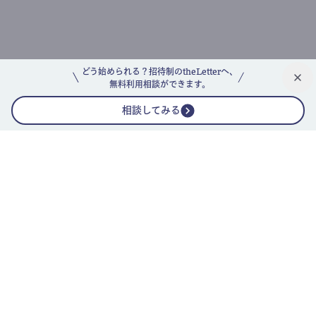
どう始められる？招待制のtheLetterへ、
無料利用相談ができます。
相談してみる
公式ニュースレター
theLetterニュースレターガイド
よくあるご質問(FAQ)