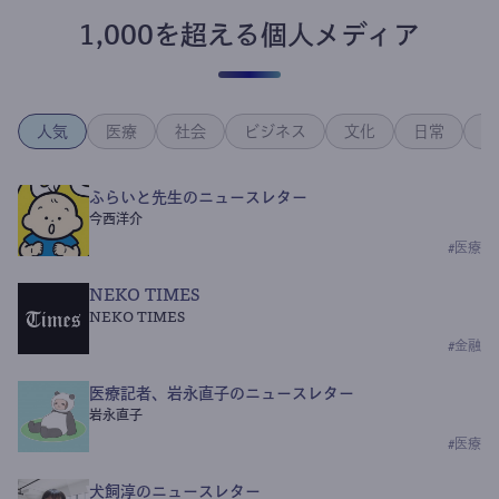
1,000を超える個人メディア
人気
医療
社会
ビジネス
文化
日常
政
ふらいと先生のニュースレター
今西洋介
#
医療
NEKO TIMES
NEKO TIMES
#
金融
医療記者、岩永直子のニュースレター
岩永直子
#
医療
犬飼淳のニュースレター