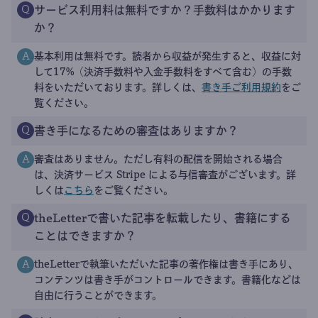
サービス利用料は無料ですか？手数料はかかります
Q
か？
基本利用は無料です。読者から収益が発生すると、収益に対
A
して17%（決済手数料や入金手数料をすべて含む）の手数
料をいただいております。詳しくは、
書き手ご利用規約
をご
覧ください。
書き手になるための審査はありますか？
Q
審査はありません。ただし有料の配信を開始される場合
A
は、決済サービス Stripe による与信審査がございます。詳
しくは
こちら
をご覧ください。
theLetterで書いた記事を転載したり、書籍にする
Q
ことはできますか？
theLetterで執筆いただいた記事の著作権は書き手にあり、
A
コンテンツは書き手がコントロールできます。書籍化などは
自由に行うことができます。