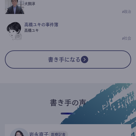
犬飼淳
#
政治
高橋ユキの事件簿
高橋ユキ
#
社会
書き手になる
書き手の声
岩永直子
医療記者