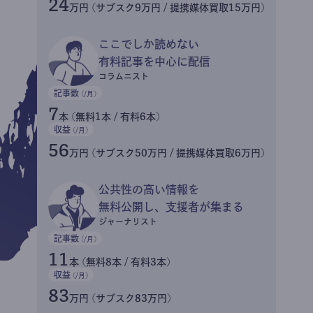
24
万円 (サブスク9万円 / 提携媒体買取15万円)
ここでしか読めない
有料記事を中心に配信
コラムニスト
記事数
(/月)
7
本 (無料1本 / 有料6本)
収益
(/月)
56
万円 (サブスク50万円 / 提携媒体買取6万円)
公共性の高い情報を
無料公開し、支援者が集まる
ジャーナリスト
記事数
(/月)
11
本 (無料8本 / 有料3本)
収益
(/月)
83
万円 (サブスク83万円)