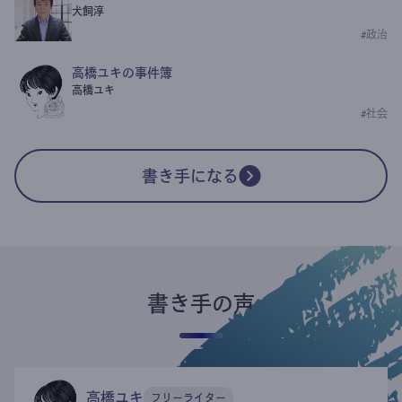
犬飼淳
#
政治
高橋ユキの事件簿
高橋ユキ
#
社会
書き手になる
書き手の声
高橋ユキ
フリーライター