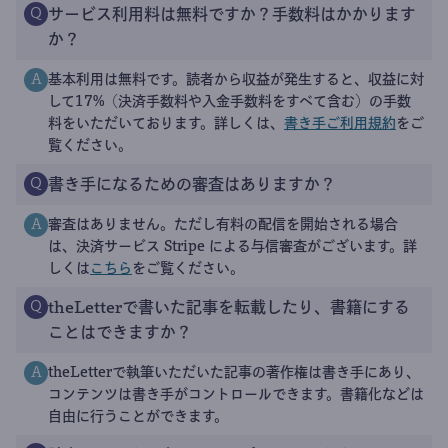
サービス利用料は無料ですか？手数料はかかります
Q
か？
基本利用は無料です。読者から収益が発生すると、収益に対
A
して17%（決済手数料や入金手数料をすべて含む）の手数
料をいただいております。詳しくは、
書き手ご利用規約
をご
覧ください。
書き手になるための審査はありますか？
Q
審査はありません。ただし有料の配信を開始される場合
A
は、決済サービス Stripe による与信審査がございます。詳
しくは
こちら
をご覧ください。
theLetterで書いた記事を転載したり、書籍にする
Q
ことはできますか？
theLetterで執筆いただいた記事の著作権は書き手にあり、
A
コンテンツは書き手がコントロールできます。書籍化などは
自由に行うことができます。