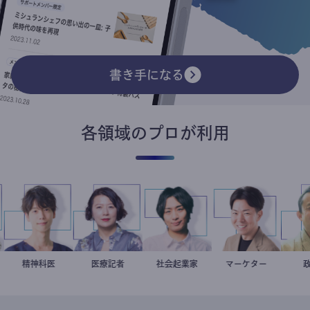
書き手になる
各領域のプロが利用
住
藤野智哉
精神科医
岩永直子
医療記者
社会起業家
駒崎弘樹
マーケター
室谷良平
スト