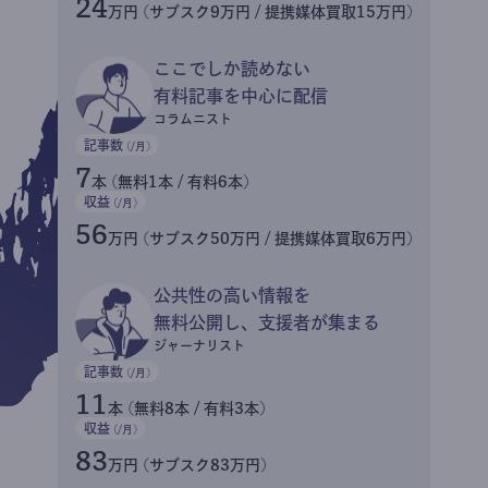
24
万円 (サブスク9万円 / 提携媒体買取15万円)
ここでしか読めない
有料記事を中心に配信
コラムニスト
記事数
(/月)
7
本 (無料1本 / 有料6本)
収益
(/月)
56
万円 (サブスク50万円 / 提携媒体買取6万円)
公共性の高い情報を
無料公開し、支援者が集まる
ジャーナリスト
記事数
(/月)
11
本 (無料8本 / 有料3本)
収益
(/月)
83
万円 (サブスク83万円)