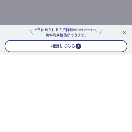
どう始められる？招待制のtheLetterへ、
無料利用相談ができます。
相談してみる
公式ニュースレター
theLetterニュースレターガイド
よくあるご質問(FAQ)