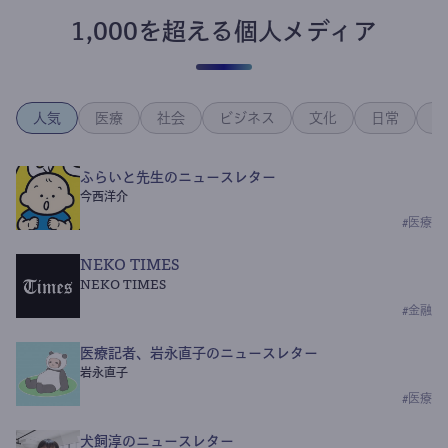
1,000を超える個人メディア
人気
医療
社会
ビジネス
文化
日常
政
ふらいと先生のニュースレター
今西洋介
#
医療
NEKO TIMES
NEKO TIMES
#
金融
医療記者、岩永直子のニュースレター
岩永直子
#
医療
犬飼淳のニュースレター