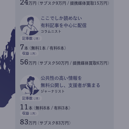
24
万円 (サブスク9万円 / 提携媒体買取15万円)
ここでしか読めない
有料記事を中心に配信
コラムニスト
記事数
(/月)
7
本 (無料1本 / 有料6本)
収益
(/月)
56
万円 (サブスク50万円 / 提携媒体買取6万円)
公共性の高い情報を
無料公開し、支援者が集まる
ジャーナリスト
記事数
(/月)
11
本 (無料8本 / 有料3本)
収益
(/月)
83
万円 (サブスク83万円)