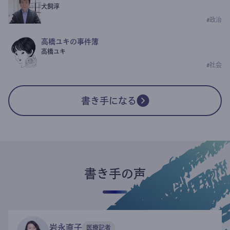
犬飼淳
#
政治
高橋ユキの事件簿
高橋ユキ
#
社会
書き手になる
書き手の声
岩永直子
医療記者