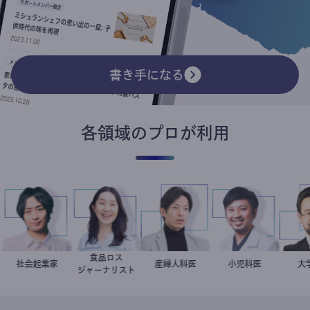
書き手になる
各領域のプロが利用
食品ロス
子
医
社会起業家
駒崎弘樹
井出留美
産婦人科医
重見大介
今西洋介
小児科医
ジャーナリスト