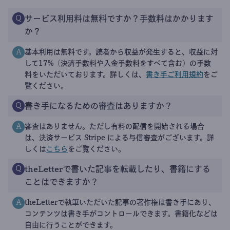
サービス利用料は無料ですか？手数料はかかります
Q
か？
基本利用は無料です。読者から収益が発生すると、収益に対
A
して17%（決済手数料や入金手数料をすべて含む）の手数
料をいただいております。詳しくは、
書き手ご利用規約
をご
覧ください。
書き手になるための審査はありますか？
Q
審査はありません。ただし有料の配信を開始される場合
A
は、決済サービス Stripe による与信審査がございます。詳
しくは
こちら
をご覧ください。
theLetterで書いた記事を転載したり、書籍にする
Q
ことはできますか？
theLetterで執筆いただいた記事の著作権は書き手にあり、
A
コンテンツは書き手がコントロールできます。書籍化などは
自由に行うことができます。