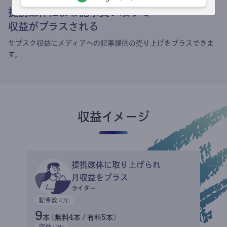
提携媒体による記事買い取りで
収益がプラスされる
サブスク収益にメディアへの記事提供の売り上げをプラスできま
す。
収益イメージ
提携媒体に取り上げられ
月収益をプラス
ライター
記事数
(/月)
9
本 (無料4本 / 有料5本)
収益
(/月)