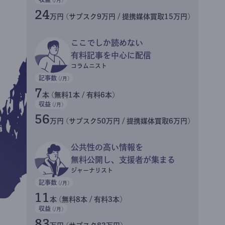
24
万円 (サブスク9万円 / 提携媒体買取15万円)
ここでしか読めない
有料記事を中心に配信
コラムニスト
記事数
(/月)
7
本 (無料1本 / 有料6本)
収益
(/月)
56
万円 (サブスク50万円 / 提携媒体買取6万円)
公共性の高い情報を
無料公開し、支援者が集まる
ジャーナリスト
記事数
(/月)
11
本 (無料8本 / 有料3本)
収益
(/月)
83