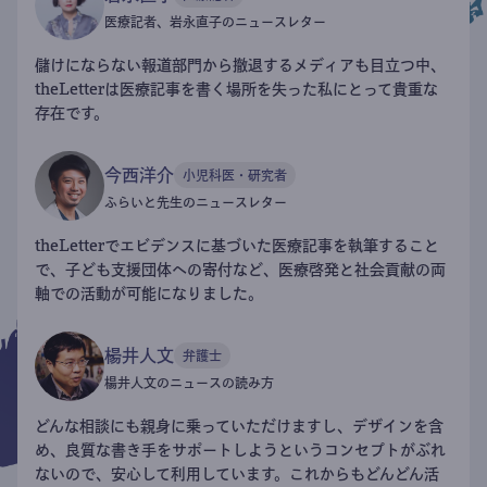
医療記者、岩永直子のニュースレター
儲けにならない報道部門から撤退するメディアも目立つ中、
theLetterは医療記事を書く場所を失った私にとって貴重な
存在です。
今西洋介
小児科医・研究者
ふらいと先生のニュースレター
theLetterでエビデンスに基づいた医療記事を執筆すること
で、子ども支援団体への寄付など、医療啓発と社会貢献の両
軸での活動が可能になりました。
楊井人文
弁護士
楊井人文のニュースの読み方
どんな相談にも親身に乗っていただけますし、デザインを含
め、良質な書き手をサポートしようというコンセプトがぶれ
ないので、安心して利用しています。これからもどんどん活