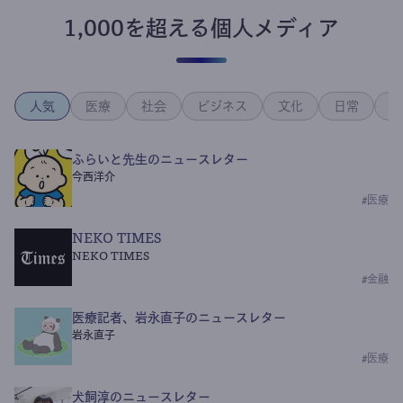
1,000を超える個人メディア
人気
医療
社会
ビジネス
文化
日常
政
ふらいと先生のニュースレター
今西洋介
#
医療
NEKO TIMES
NEKO TIMES
#
金融
医療記者、岩永直子のニュースレター
岩永直子
#
医療
犬飼淳のニュースレター