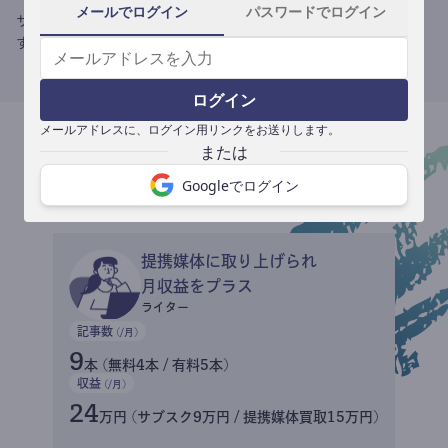
メールでログイン
パスワードでログイン
サブスク収益にメディアへの記事提供の売り上げをプラスできま
す。
ログイン
メールアドレスに、ログイン用リンクをお送りします。
収益イメージ
Googleでログイン
提携媒体に取り上げられ
月収益をプラス
ライター
記事数
(/月)
9
本 (無料4本 / 有料5本)
収益
(/月)
24
万円 (サブスク9万円 / 提携媒体買取15万円)