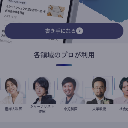
書き手になる
各領域のプロが利用
ジャーナリスト
ト
稲葉可奈子
産婦人科医
鈴木エイト
今西洋介
小児科医
金谷一朗
大学教授
作家