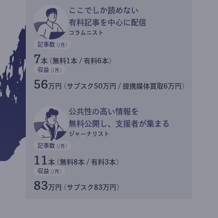
ここでしか読めない
有料記事を中心に配信
コラムニスト
記事数
(/月)
7
本 (無料1本 / 有料6本)
収益
(/月)
56
万円 (サブスク50万円 / 提携媒体買取6万円)
公共性の高い情報を
無料公開し、支援者が集まる
ジャーナリスト
記事数
(/月)
11
本 (無料8本 / 有料3本)
収益
(/月)
83
万円 (サブスク83万円)