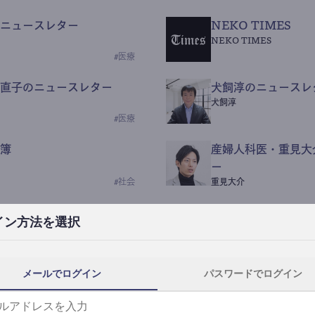
ニュースレター
NEKO TIMES
NEKO TIMES
#
医療
直子のニュースレター
犬飼淳のニュースレ
犬飼淳
#
医療
簿
産婦人科医・重見大
ー
#
社会
重見大介
Beauty Science N
イン方法を選択
なつなつ（化粧品・皮膚科
#
社会
メールでログイン
パスワードでログイン
y News
ｺｯｶﾗSaaS
らんぶる
#
美容