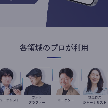
各領域のプロが利用
フォト
食品
ジャーナリスト
志葉玲
別所隆弘
マーケター
室谷良平
井出
グラファー
ジャー