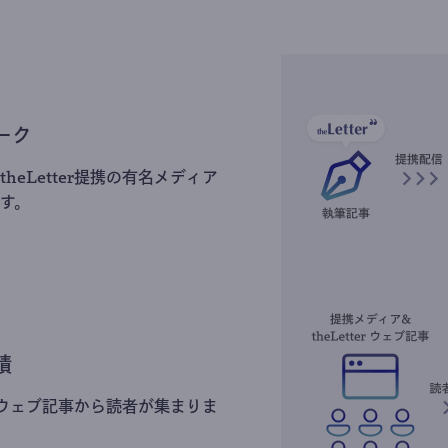
ーク
heLetter提携の有名メディア
す。
積
erのウェブ記事から読者が集まりま