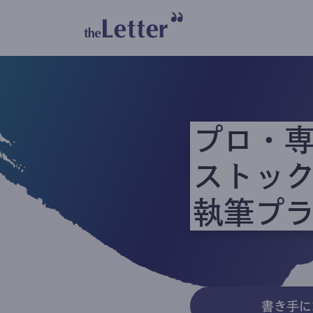
プロ・
ストッ
執筆プ
書き手に