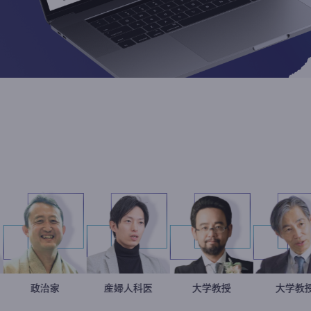
ロス
留美
小坂英二
政治家
産婦人科医
重見大介
金谷一朗
大学教授
ナリスト