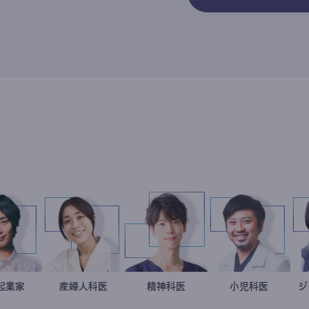
社会起業家
駒崎弘樹
稲葉可奈子
産婦人科医
藤野智哉
精神科医
今西洋介
小児科医