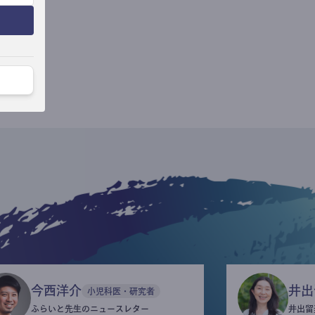
今西洋介
井出
小児科医・研究者
ふらいと先生のニュースレター
井出留