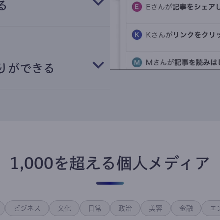
る
りができる
1,000を超える個人メディア
ビジネス
文化
日常
政治
美容
金融
エ