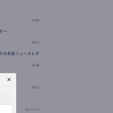
#
金融
ター
#
政治
介の本音ニュースレタ
#
医療
ews
学の研究者）
#
美容
#
ビジネス