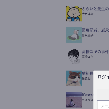
ふらいと先生の
今西洋介
医療記者、岩永
岩永直子
高橋ユキの事件
高橋ユキ
猫組長POST
ログ
猫組長
Kostas Beaut
コスタス