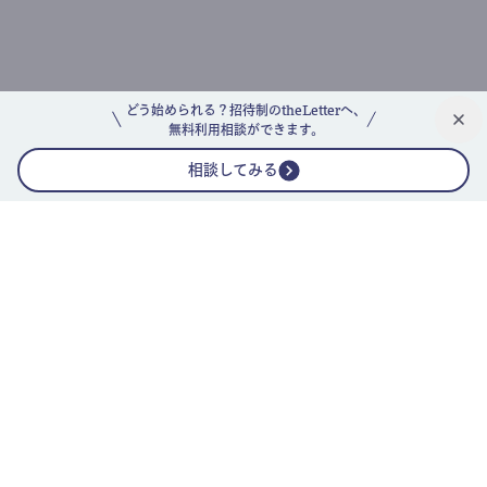
どう始められる？招待制のtheLetterへ、
無料利用相談ができます。
相談してみる
公式ニュースレター
theLetterニュースレターガイド
よくあるご質問(FAQ)