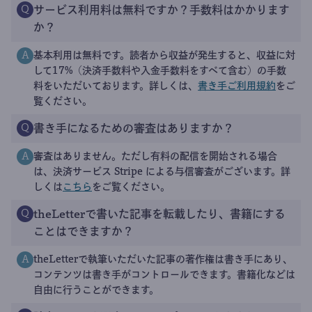
サービス利用料は無料ですか？手数料はかかります
Q
か？
基本利用は無料です。読者から収益が発生すると、収益に対
A
して17%（決済手数料や入金手数料をすべて含む）の手数
料をいただいております。詳しくは、
書き手ご利用規約
をご
覧ください。
書き手になるための審査はありますか？
Q
審査はありません。ただし有料の配信を開始される場合
A
は、決済サービス Stripe による与信審査がございます。詳
しくは
こちら
をご覧ください。
theLetterで書いた記事を転載したり、書籍にする
Q
ことはできますか？
theLetterで執筆いただいた記事の著作権は書き手にあり、
A
コンテンツは書き手がコントロールできます。書籍化などは
自由に行うことができます。