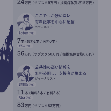
24
万円 (サブスク9万円 / 提携媒体買取15万円)
ここでしか読めない
有料記事を中心に配信
コラムニスト
記事数
(/月)
7
本 (無料1本 / 有料6本)
収益
(/月)
56
万円 (サブスク50万円 / 提携媒体買取6万円)
公共性の高い情報を
無料公開し、支援者が集まる
ジャーナリスト
記事数
(/月)
11
本 (無料8本 / 有料3本)
収益
(/月)
83
万円 (サブスク83万円)