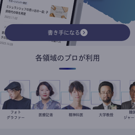
書き手になる
各領域のプロが利用
フォト
家
別所隆弘
岩永直子
医療記者
藤野智哉
精神科医
金谷一朗
大学教授
グラファー
ジ