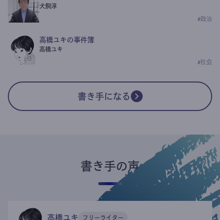
犬飼淳
#
政治
高橋ユキの事件簿
高橋ユキ
#
社会
書き手になる
書き手の声
高橋ユキ
フリーライター