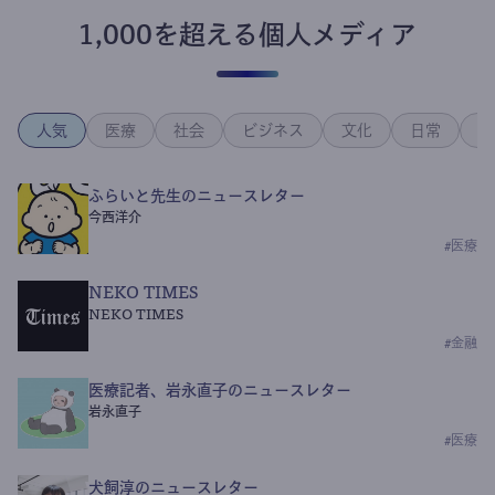
1,000を超える個人メディア
人気
医療
社会
ビジネス
文化
日常
政
ふらいと先生のニュースレター
今西洋介
#
医療
NEKO TIMES
NEKO TIMES
#
金融
医療記者、岩永直子のニュースレター
岩永直子
#
医療
犬飼淳のニュースレター