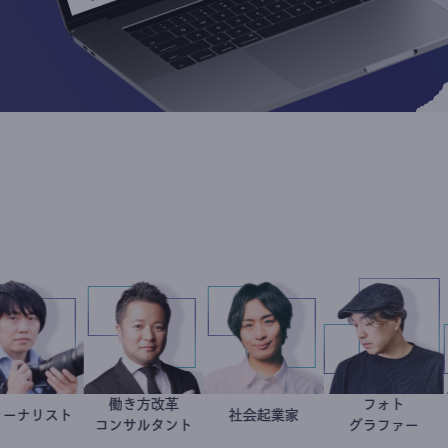
働き方改革
フォ
ジャーナリスト
志葉玲
新田龍
社会起業家
駒崎弘樹
別所隆
コンサルタント
グラフ