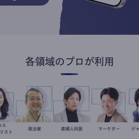
各領域のプロが利用
食品ロス
井出留美
小坂英二
政治家
産婦人科医
重見大介
マーケター
室谷良平
ジャーナリスト