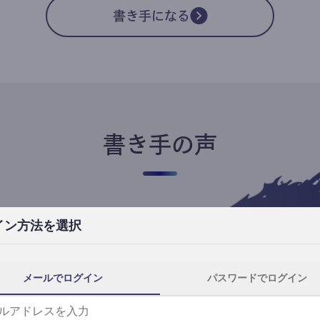
書き手になる
書き手の声
イン方法を選択
高橋ユキ
フリーライター
高橋ユキの事件簿
メールでログイン
パスワードでログイン
自分にとってtheLetterは、読者と一番近
th
い距離で執筆できる場所です。
事