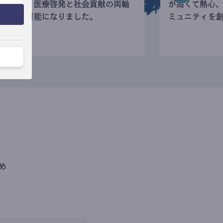
寄付など、医療啓発と社会貢献の両軸
が高くて熱心
の活動が可能になりました。
ミュニティを
め