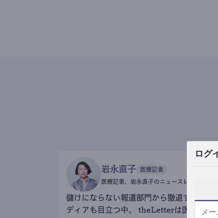
ログ
岩永直子
医療記者
医療記者、岩永直子のニュースレター
儲けにならない報道部門から撤退するメ
ディアも目立つ中、 theLetterは医療記事