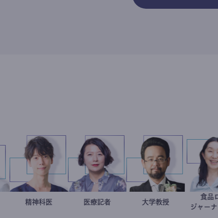
西洋介
児科医
藤野智哉
精神科医
岩永直子
医療記者
金谷一朗
大学教授