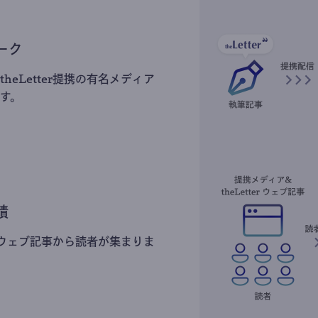
ーク
heLetter提携の有名メディア
す。
積
erのウェブ記事から読者が集まりま