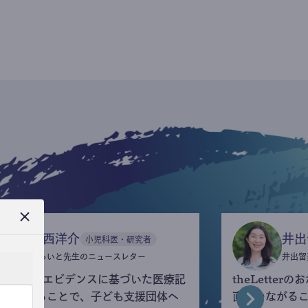
今西洋介
井出
小児科医・研究者
ふらいと先生のニュースレター
井出留
eLetterでエビデンスに基づいた医療記
theLette
を執筆することで、子ども支援団体へ
直接つながる