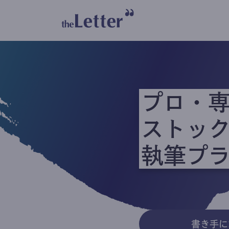
プロ・
ストッ
執筆プ
書き手に