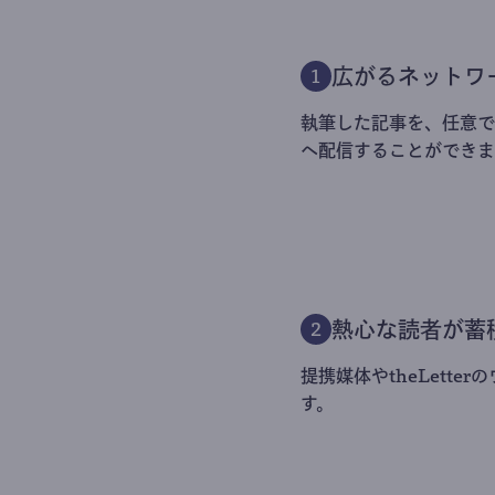
広がるネットワ
1
執筆した記事を、任意でt
へ配信することができま
熱心な読者が蓄
2
提携媒体やtheLett
す。