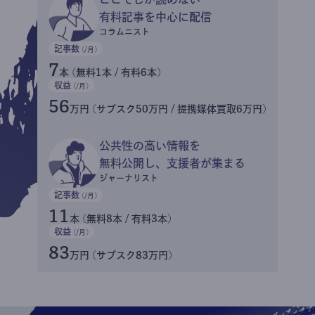
有料記事を中心に配信
コラムニスト
記事数
(/月)
7
本 (無料1本 / 有料6本)
収益
(/月)
56
万円 (サブスク50万円 / 提携媒体買取6万円)
公共性の高い情報を
無料公開し、支援者が集まる
ジャーナリスト
記事数
(/月)
11
本 (無料8本 / 有料3本)
収益
(/月)
83
万円 (サブスク83万円)