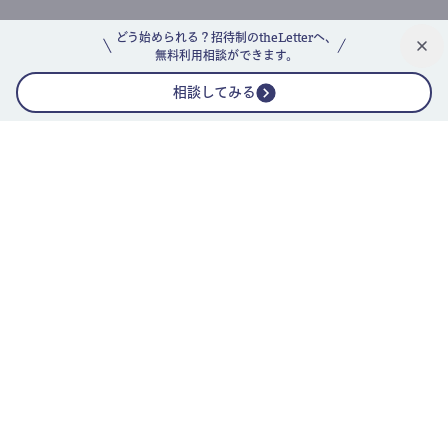
どう始められる？招待制のtheLetterへ、
無料利用相談ができます。
相談してみる
公式ニュースレター
theLetterニュースレターガイド
よくあるご質問(FAQ)
運営会社
採用情報