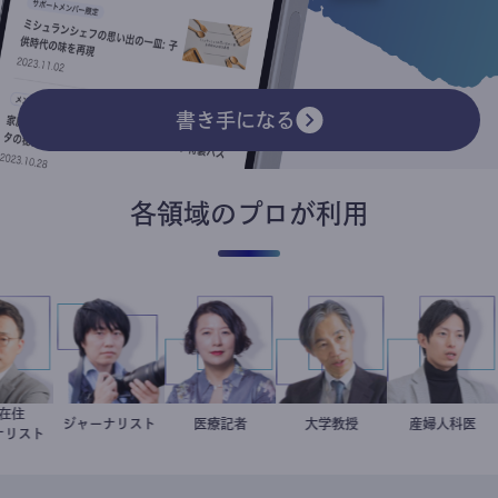
書き手になる
各領域のプロが利用
韓国在住
徐台教
ジャーナリスト
志葉玲
岩永直子
医療記者
加藤忠史
大学教授
産婦人科
重見大介
ャーナリスト