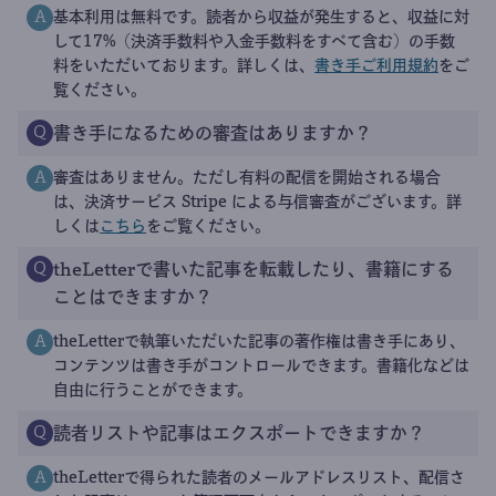
基本利用は無料です。読者から収益が発生すると、収益に対
A
して17%（決済手数料や入金手数料をすべて含む）の手数
料をいただいております。詳しくは、
書き手ご利用規約
をご
覧ください。
書き手になるための審査はありますか？
Q
審査はありません。ただし有料の配信を開始される場合
A
は、決済サービス Stripe による与信審査がございます。詳
しくは
こちら
をご覧ください。
theLetterで書いた記事を転載したり、書籍にする
Q
ことはできますか？
theLetterで執筆いただいた記事の著作権は書き手にあり、
A
コンテンツは書き手がコントロールできます。書籍化などは
自由に行うことができます。
読者リストや記事はエクスポートできますか？
Q
theLetterで得られた読者のメールアドレスリスト、配信さ
A