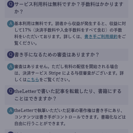
サービス利用料は無料ですか？手数料はかかります
Q
か？
基本利用は無料です。読者から収益が発生すると、収益に対
A
して17%（決済手数料や入金手数料をすべて含む）の手数
料をいただいております。詳しくは、
書き手ご利用規約
をご
覧ください。
書き手になるための審査はありますか？
Q
審査はありません。ただし有料の配信を開始される場合
A
は、決済サービス Stripe による与信審査がございます。詳
しくは
こちら
をご覧ください。
theLetterで書いた記事を転載したり、書籍にする
Q
ことはできますか？
theLetterで執筆いただいた記事の著作権は書き手にあり、
A
コンテンツは書き手がコントロールできます。書籍化などは
自由に行うことができます。