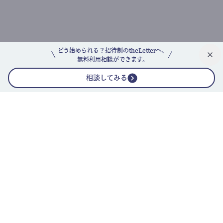
どう始められる？招待制のtheLetterへ、
無料利用相談ができます。
相談してみる
公式ニュースレター
theLetterニュースレターガイド
よくあるご質問(FAQ)