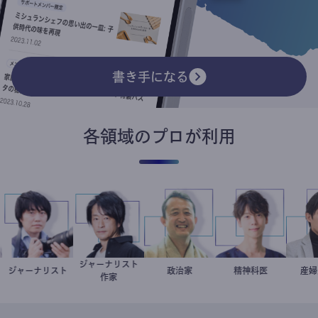
書き手になる
各領域のプロが利用
ジャーナリスト
家
ジャーナリスト
志葉玲
鈴木エイト
小坂英二
政治家
藤野智哉
精神科医
作家