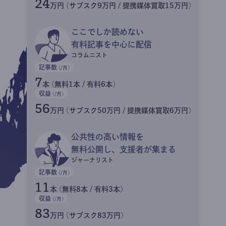
24
万円 (サブスク9万円 / 提携媒体買取15万円)
ここでしか読めない
有料記事を中心に配信
コラムニスト
記事数
(/月)
7
本 (無料1本 / 有料6本)
収益
(/月)
56
万円 (サブスク50万円 / 提携媒体買取6万円)
公共性の高い情報を
無料公開し、支援者が集まる
ジャーナリスト
記事数
(/月)
11
本 (無料8本 / 有料3本)
収益
(/月)
83
万円 (サブスク83万円)