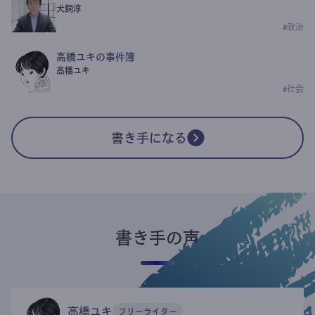
犬飼淳
#
政治
高橋ユキの事件簿
高橋ユキ
#
社会
書き手になる
書き手の声
高橋ユキ
フリーライター