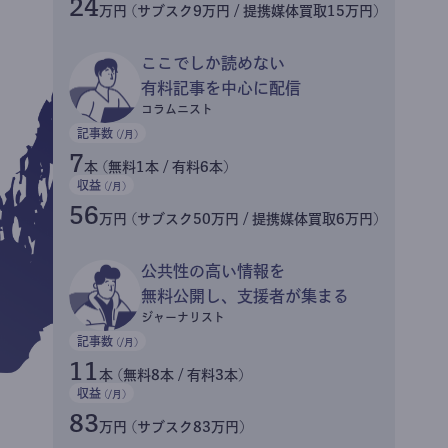
24
万円 (サブスク9万円 / 提携媒体買取15万円)
ここでしか読めない
有料記事を中心に配信
コラムニスト
記事数
(/月)
7
本 (無料1本 / 有料6本)
収益
(/月)
56
万円 (サブスク50万円 / 提携媒体買取6万円)
公共性の高い情報を
無料公開し、支援者が集まる
ジャーナリスト
記事数
(/月)
11
本 (無料8本 / 有料3本)
収益
(/月)
83
万円 (サブスク83万円)