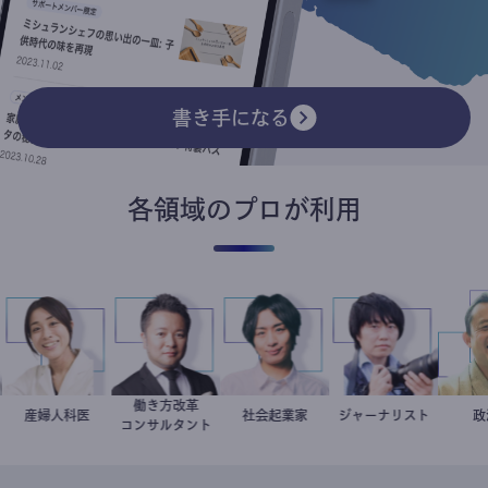
書き手になる
各領域のプロが利用
働き方改革
稲葉可奈子
産婦人科医
新田龍
社会起業家
駒崎弘樹
ジャーナリスト
志葉玲
コンサルタント