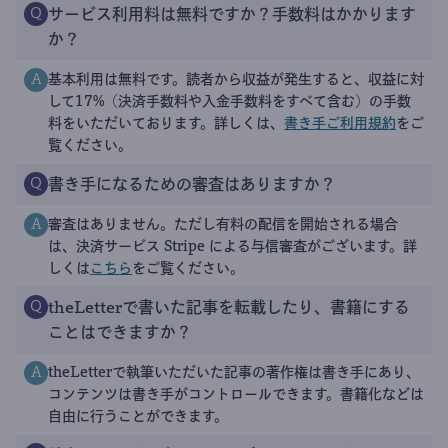
サービス利用料は無料ですか？手数料はかかります
Q
か？
基本利用は無料です。読者から収益が発生すると、収益に対
A
して17%（決済手数料や入金手数料をすべて含む）の手数
料をいただいております。詳しくは、
書き手ご利用規約
をご
覧ください。
書き手になるための審査はありますか？
Q
審査はありません。ただし有料の配信を開始される場合
A
は、決済サービス Stripe による与信審査がございます。詳
しくは
こちら
をご覧ください。
theLetterで書いた記事を転載したり、書籍にする
Q
ことはできますか？
theLetterで執筆いただいた記事の著作権は書き手にあり、
A
コンテンツは書き手がコントロールできます。書籍化などは
自由に行うことができます。