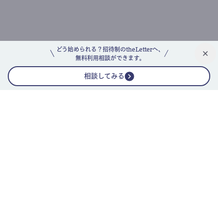
どう始められる？招待制のtheLetterへ、
無料利用相談ができます。
相談してみる
公式ニュースレター
theLetterニュースレターガイド
よくあるご質問(FAQ)