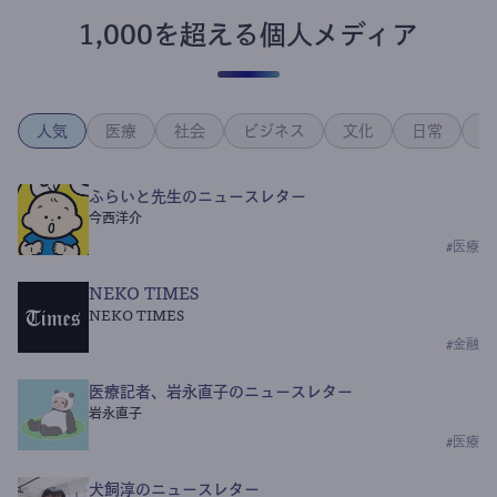
1,000を超える個人メディア
人気
医療
社会
ビジネス
文化
日常
政
ふらいと先生のニュースレター
今西洋介
#
医療
NEKO TIMES
NEKO TIMES
#
金融
医療記者、岩永直子のニュースレター
岩永直子
#
医療
犬飼淳のニュースレター