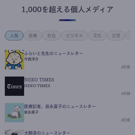
1,000を超える個人メディア
人気
医療
社会
ビジネス
文化
日常
政
ふらいと先生のニュースレター
今西洋介
#
医療
NEKO TIMES
NEKO TIMES
#
金融
医療記者、岩永直子のニュースレター
岩永直子
#
医療
犬飼淳のニュースレター