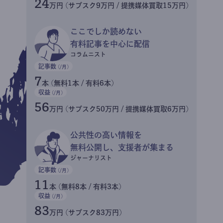
24
万円 (サブスク9万円 / 提携媒体買取15万円)
ここでしか読めない
有料記事を中心に配信
コラムニスト
記事数
(/月)
7
本 (無料1本 / 有料6本)
収益
(/月)
56
万円 (サブスク50万円 / 提携媒体買取6万円)
公共性の高い情報を
無料公開し、支援者が集まる
ジャーナリスト
記事数
(/月)
11
本 (無料8本 / 有料3本)
収益
(/月)
83
万円 (サブスク83万円)