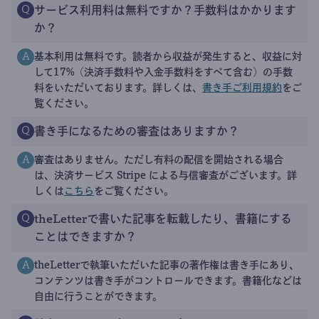
サービス利用料は無料ですか？手数料はかかります
Q
か？
基本利用は無料です。読者から収益が発生すると、収益に対
A
して17%（決済手数料や入金手数料をすべて含む）の手数
料をいただいております。詳しくは、
書き手ご利用規約
をご
覧ください。
書き手になるための審査はありますか？
Q
審査はありません。ただし有料の配信を開始される場合
A
は、決済サービス Stripe による与信審査がございます。詳
しくは
こちら
をご覧ください。
theLetterで書いた記事を転載したり、書籍にする
Q
ことはできますか？
theLetterで執筆いただいた記事の著作権は書き手にあり、
A
コンテンツは書き手がコントロールできます。書籍化などは
自由に行うことができます。