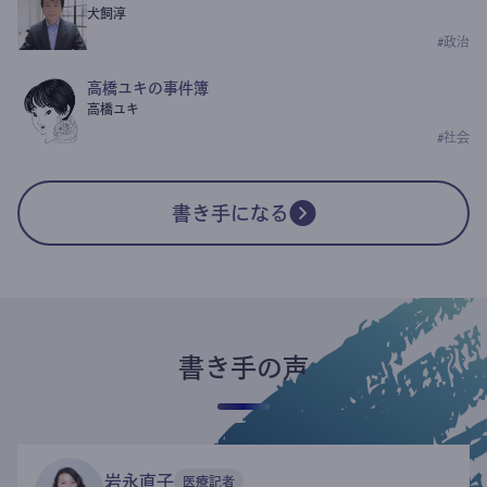
犬飼淳
#
政治
高橋ユキの事件簿
高橋ユキ
#
社会
書き手になる
書き手の声
岩永直子
医療記者