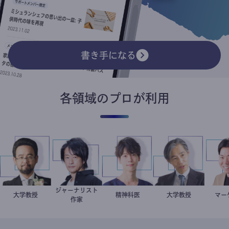
書き手になる
各領域のプロが利用
ジャーナリスト
金谷一朗
大学教授
鈴木エイト
藤野智哉
精神科医
加藤忠史
大学教授
作家