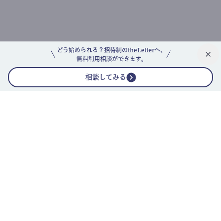
どう始められる？招待制のtheLetterへ、
無料利用相談ができます。
相談してみる
公式ニュースレター
theLetterニュースレターガイド
よくあるご質問(FAQ)