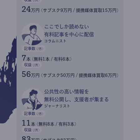
24
万円 (サブスク9万円 / 提携媒体買取15万円)
ここでしか読めない
有料記事を中心に配信
コラムニスト
記事数
(/月)
7
本 (無料1本 / 有料6本)
収益
(/月)
56
万円 (サブスク50万円 / 提携媒体買取6万円)
公共性の高い情報を
無料公開し、支援者が集まる
ジャーナリスト
記事数
(/月)
11
本 (無料8本 / 有料3本)
収益
(/月)
83