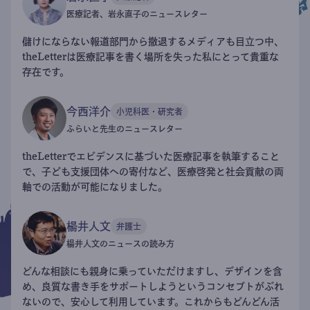
医療記者、岩永直子のニュースレター
儲けにならない報道部門から撤退するメディアも目立つ中、
theLetterは医療記事を書く場所を失った私にとって貴重な
存在です。
今西洋介
小児科医・研究者
ふらいと先生のニュースレター
theLetterでエビデンスに基づいた医療記事を執筆すること
で、子ども支援団体への寄付など、医療啓発と社会貢献の両
軸での活動が可能になりました。
楊井人文
弁護士
楊井人文のニュースの読み方
どんな相談にも親身に乗っていただけますし、デザインを含
め、良質な書き手をサポートしようというコンセプトがぶれ
ないので、安心して利用しています。これからもどんどん活