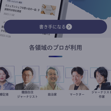
書き手になる
各領域のプロが利用
韓国在住
ジャーナ
岩永直子
医療記者
徐台教
小坂英二
政治家
マーケター
室谷良平
鈴木エ
ジャーナリスト
作家