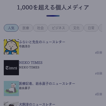
1,000を超える個人メディア
人気
医療
社会
ビジネス
文化
日常
政
ふらいと先生のニュースレター
今西洋介
#
医療
NEKO TIMES
NEKO TIMES
#
金融
医療記者、岩永直子のニュースレター
岩永直子
#
医療
犬飼淳のニュースレター