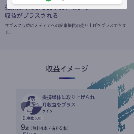
提携媒体による記事買い取りで
収益がプラスされる
サブスク収益にメディアへの記事提供の売り上げをプラスできま
す。
収益イメージ
提携媒体に取り上げられ
月収益をプラス
ライター
記事数
(/月)
9
本 (無料4本 / 有料5本)
収益
(/月)