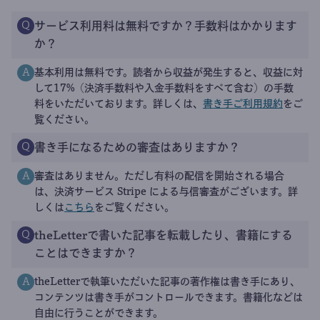
サービス利用料は無料ですか？手数料はかかります
Q
か？
基本利用は無料です。読者から収益が発生すると、収益に対
A
して17%（決済手数料や入金手数料をすべて含む）の手数
料をいただいております。詳しくは、
書き手ご利用規約
をご
覧ください。
書き手になるための審査はありますか？
Q
審査はありません。ただし有料の配信を開始される場合
A
は、決済サービス Stripe による与信審査がございます。詳
しくは
こちら
をご覧ください。
theLetterで書いた記事を転載したり、書籍にする
Q
ことはできますか？
theLetterで執筆いただいた記事の著作権は書き手にあり、
A
コンテンツは書き手がコントロールできます。書籍化などは
自由に行うことができます。