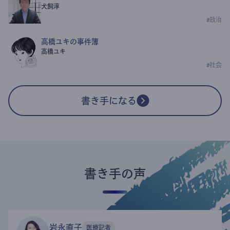
犬飼淳
#
政治
高橋ユキの事件簿
高橋ユキ
#
社会
書き手になる
書き手の声
岩永直子
医療記者