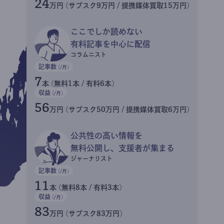
24
万円 (サブスク9万円 / 提携媒体買取15万円)
ここでしか読めない
有料記事を中心に配信
コラムニスト
記事数
(/月)
7
本 (無料1本 / 有料6本)
収益
(/月)
56
万円 (サブスク50万円 / 提携媒体買取6万円)
公共性の高い情報を
無料公開し、支援者が集まる
ジャーナリスト
記事数
(/月)
11
本 (無料8本 / 有料3本)
収益
(/月)
83
万円 (サブスク83万円)