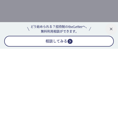
どう始められる？招待制のtheLetterへ、
無料利用相談ができます。
相談してみる
公式ニュースレター
theLetterニュースレターガイド
よくあるご質問(FAQ)