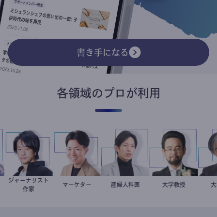
書き手になる
各領域のプロが利用
ジャーナリスト
子
者
鈴木エイト
マーケター
室谷良平
産婦人科医
重見大介
金谷一朗
大学教授
作家