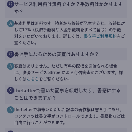
サービス利用料は無料ですか？手数料はかかります
Q
か？
基本利用は無料です。読者から収益が発生すると、収益に対
A
して17%（決済手数料や入金手数料をすべて含む）の手数
料をいただいております。詳しくは、
書き手ご利用規約
をご
覧ください。
書き手になるための審査はありますか？
Q
審査はありません。ただし有料の配信を開始される場合
A
は、決済サービス Stripe による与信審査がございます。詳
しくは
こちら
をご覧ください。
theLetterで書いた記事を転載したり、書籍にする
Q
ことはできますか？
theLetterで執筆いただいた記事の著作権は書き手にあり、
A
コンテンツは書き手がコントロールできます。書籍化などは
自由に行うことができます。