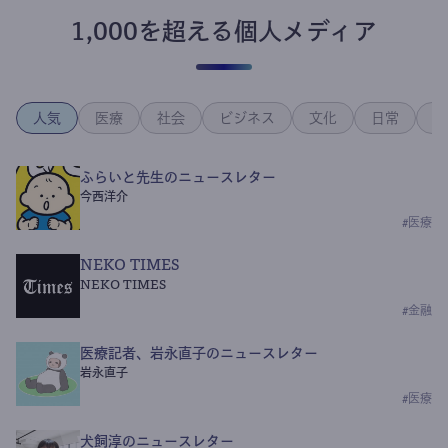
1,000を超える個人メディア
人気
医療
社会
ビジネス
文化
日常
政
ふらいと先生のニュースレター
今西洋介
#
医療
NEKO TIMES
NEKO TIMES
#
金融
医療記者、岩永直子のニュースレター
岩永直子
#
医療
犬飼淳のニュースレター