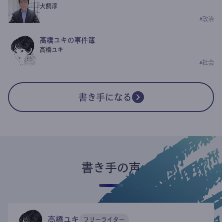
犬飼淳
#
政治
高橋ユキの事件簿
高橋ユキ
#
社会
書き手になる
書き手の声
高橋ユキ
フリーライター