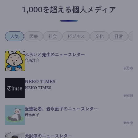
1,000を超える個人メディア
人気
医療
社会
ビジネス
文化
日常
政
ふらいと先生のニュースレター
今西洋介
#
医療
NEKO TIMES
NEKO TIMES
#
金融
医療記者、岩永直子のニュースレター
岩永直子
#
医療
犬飼淳のニュースレター