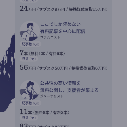
24
万円 (サブスク9万円 / 提携媒体買取15万円)
ここでしか読めない
有料記事を中心に配信
コラムニスト
記事数
(/月)
7
本 (無料1本 / 有料6本)
収益
(/月)
56
万円 (サブスク50万円 / 提携媒体買取6万円)
公共性の高い情報を
無料公開し、支援者が集まる
ジャーナリスト
記事数
(/月)
11
本 (無料8本 / 有料3本)
収益
(/月)
83