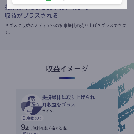
提携媒体による記事買い取りで
収益がプラスされる
サブスク収益にメディアへの記事提供の売り上げをプラスできま
す。
収益イメージ
提携媒体に取り上げられ
月収益をプラス
ライター
記事数
(/月)
9
本 (無料4本 / 有料5本)
収益
(/月)