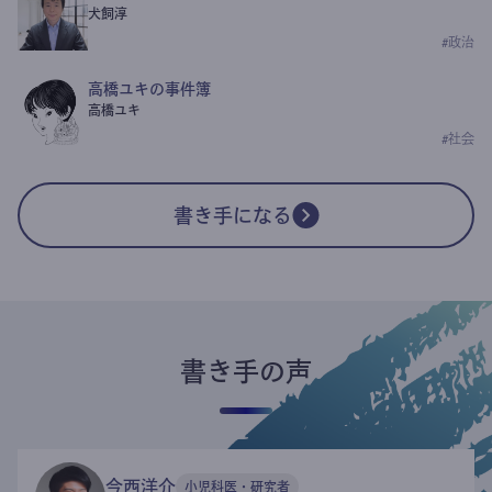
犬飼淳
#
政治
高橋ユキの事件簿
高橋ユキ
#
社会
書き手になる
書き手の声
今西洋介
小児科医・研究者