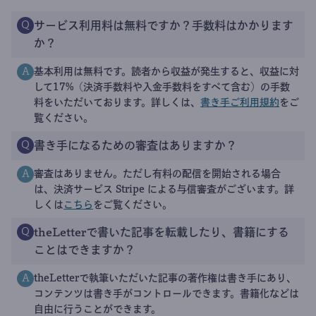
サービス利用料は無料ですか？手数料はかかります
Q
か？
基本利用は無料です。読者から収益が発生すると、収益に対
A
して17%（決済手数料や入金手数料をすべて含む）の手数
料をいただいております。詳しくは、
書き手ご利用規約
をご
覧ください。
書き手になるための審査はありますか？
Q
審査はありません。ただし有料の配信を開始される場合
A
は、決済サービス Stripe による与信審査がございます。詳
しくは
こちら
をご覧ください。
theLetterで書いた記事を転載したり、書籍にする
Q
ことはできますか？
theLetterで執筆いただいた記事の著作権は書き手にあり、
A
コンテンツは書き手がコントロールできます。書籍化などは
自由に行うことができます。