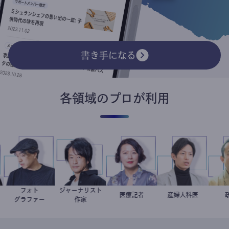
書き手になる
各領域のプロが利用
革
フォト
ジャーナリスト
別所隆弘
鈴木エイト
岩永直子
医療記者
産婦人科医
重見大介
ント
グラファー
作家