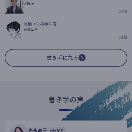
犬飼淳
#
政治
高橋ユキの事件簿
高橋ユキ
#
社会
書き手になる
書き手の声
岩永直子
医療記者