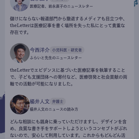
医療記者、岩永直子のニュースレター
儲けにならない報道部門から撤退するメディアも目立つ中、
theLetterは医療記事を書く場所を失った私にとって貴重な
存在です。
今西洋介
小児科医・研究者
ふらいと先生のニュースレター
theLetterでエビデンスに基づいた医療記事を執筆すること
で、子ども支援団体への寄付など、医療啓発と社会貢献の両
軸での活動が可能になりました。
楊井人文
弁護士
楊井人文のニュースの読み方
どんな相談にも親身に乗っていただけますし、デザインを含
め、良質な書き手をサポートしようというコンセプトがぶれ
ないので、安心して利用しています。これからもどんどん活