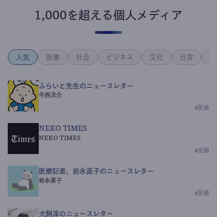
1,000を超える個人メディア
人気
医療
社会
ビジネス
文化
日常
政
ふらいと先生のニュースレター
今西洋介
#
医療
NEKO TIMES
NEKO TIMES
#
金融
医療記者、岩永直子のニュースレター
岩永直子
#
医療
犬飼淳のニュースレター