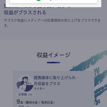
提携媒体による記事買い取りで
収益がプラスされる
サブスク収益にメディアへの記事提供の売り上げをプラスできま
す。
収益イメージ
提携媒体に取り上げられ
月収益をプラス
ライター
記事数
(/月)
9
本 (無料4本 / 有料5本)
収益
(/月)