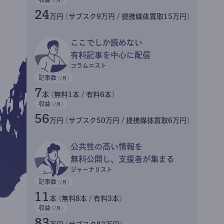
24
万円 (サブスク9万円 / 提携媒体買取15万円)
ここでしか読めない
有料記事を中心に配信
コラムニスト
記事数
(/月)
7
本 (無料1本 / 有料6本)
収益
(/月)
56
万円 (サブスク50万円 / 提携媒体買取6万円)
公共性の高い情報を
無料公開し、支援者が集まる
ジャーナリスト
記事数
(/月)
11
本 (無料8本 / 有料3本)
収益
(/月)
83