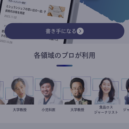
書き手になる
各領域のプロが利用
食品ロス
ター
良平
加藤忠史
大学教授
今西洋介
小児科医
金谷一朗
大学教授
井出留美
ジャーナリスト