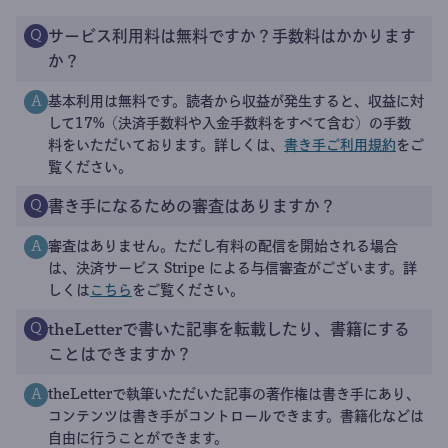
サービス利用料は無料ですか？手数料はかかります
Q
か？
基本利用は無料です。読者から収益が発生すると、収益に対
A
して17%（決済手数料や入金手数料をすべて含む）の手数
料をいただいております。詳しくは、
書き手ご利用規約
をご
覧ください。
書き手になるための審査はありますか？
Q
審査はありません。ただし有料の配信を開始される場合
A
は、決済サービス Stripe による与信審査がございます。詳
しくは
こちら
をご覧ください。
theLetterで書いた記事を転載したり、書籍にする
Q
ことはできますか？
theLetterで執筆いただいた記事の著作権は書き手にあり、
A
コンテンツは書き手がコントロールできます。書籍化などは
自由に行うことができます。