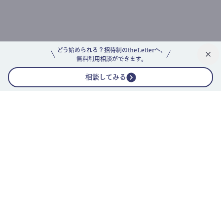
どう始められる？招待制のtheLetterへ、
無料利用相談ができます。
相談してみる
公式ニュースレター
theLetterニュースレターガイド
よくあるご質問(FAQ)