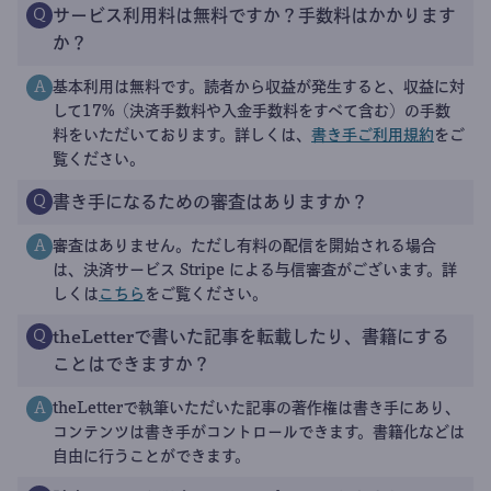
サービス利用料は無料ですか？手数料はかかります
Q
か？
基本利用は無料です。読者から収益が発生すると、収益に対
A
して17%（決済手数料や入金手数料をすべて含む）の手数
料をいただいております。詳しくは、
書き手ご利用規約
をご
覧ください。
書き手になるための審査はありますか？
Q
審査はありません。ただし有料の配信を開始される場合
A
は、決済サービス Stripe による与信審査がございます。詳
しくは
こちら
をご覧ください。
theLetterで書いた記事を転載したり、書籍にする
Q
ことはできますか？
theLetterで執筆いただいた記事の著作権は書き手にあり、
A
コンテンツは書き手がコントロールできます。書籍化などは
自由に行うことができます。