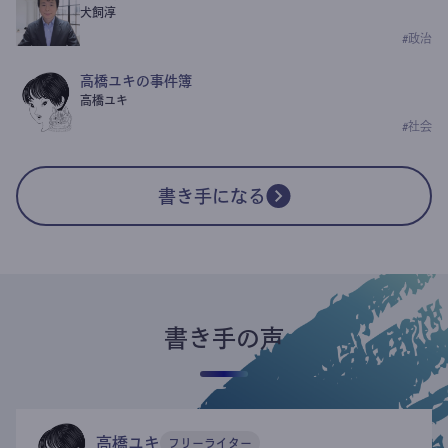
犬飼淳
#
政治
高橋ユキの事件簿
高橋ユキ
#
社会
書き手になる
書き手の声
高橋ユキ
フリーライター