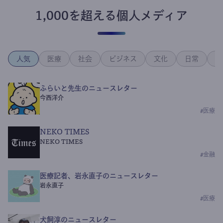
1,000を超える個人メディア
人気
医療
社会
ビジネス
文化
日常
政
ふらいと先生のニュースレター
今西洋介
#
医療
NEKO TIMES
NEKO TIMES
#
金融
医療記者、岩永直子のニュースレター
岩永直子
#
医療
犬飼淳のニュースレター