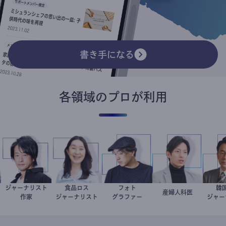
書き手になる
各領域のプロが利用
ジャーナリスト
食品ロス
フォト
鈴木エイト
井出留美
別所隆弘
産婦人科医
重見大介
作家
ジャーナリスト
グラファー
ジ