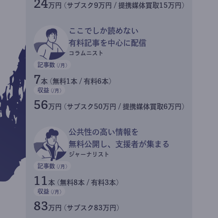
24
万円 (サブスク9万円 / 提携媒体買取15万円)
ここでしか読めない
有料記事を中心に配信
コラムニスト
記事数
(/月)
7
本 (無料1本 / 有料6本)
収益
(/月)
56
万円 (サブスク50万円 / 提携媒体買取6万円)
公共性の高い情報を
無料公開し、支援者が集まる
ジャーナリスト
記事数
(/月)
11
本 (無料8本 / 有料3本)
収益
(/月)
83
万円 (サブスク83万円)