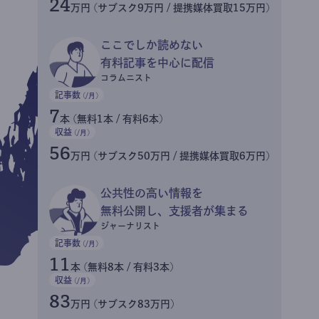
24
万円 (サブスク9万円 / 提携媒体買取15万円)
ここでしか読めない
有料記事を中心に配信
コラムニスト
記事数
(/月)
7
本 (無料1本 / 有料6本)
収益
(/月)
56
万円 (サブスク50万円 / 提携媒体買取6万円)
公共性の高い情報を
無料公開し、支援者が集まる
ジャーナリスト
記事数
(/月)
11
本 (無料8本 / 有料3本)
収益
(/月)
83
万円 (サブスク83万円)