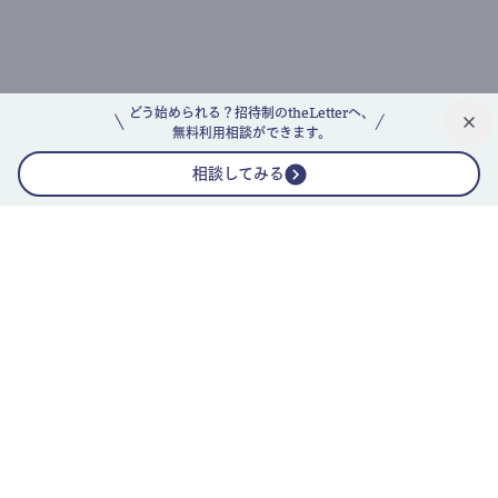
どう始められる？招待制のtheLetterへ、
無料利用相談ができます。
相談してみる
公式ニュースレター
theLetterニュースレターガイド
よくあるご質問(FAQ)