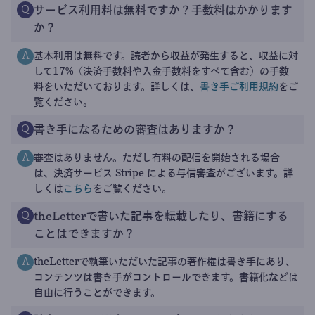
サービス利用料は無料ですか？手数料はかかります
Q
か？
基本利用は無料です。読者から収益が発生すると、収益に対
A
して17%（決済手数料や入金手数料をすべて含む）の手数
料をいただいております。詳しくは、
書き手ご利用規約
をご
覧ください。
書き手になるための審査はありますか？
Q
審査はありません。ただし有料の配信を開始される場合
A
は、決済サービス Stripe による与信審査がございます。詳
しくは
こちら
をご覧ください。
theLetterで書いた記事を転載したり、書籍にする
Q
ことはできますか？
theLetterで執筆いただいた記事の著作権は書き手にあり、
A
コンテンツは書き手がコントロールできます。書籍化などは
自由に行うことができます。