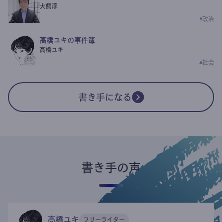
犬飼淳
#
政治
高橋ユキの事件簿
高橋ユキ
#
社会
書き手になる
書き手の声
高橋ユキ
フリーライター