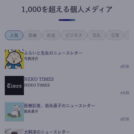
1,000を超える個人メディア
人気
医療
社会
ビジネス
文化
日常
政
ふらいと先生のニュースレター
今西洋介
#
医療
NEKO TIMES
NEKO TIMES
#
金融
医療記者、岩永直子のニュースレター
岩永直子
#
医療
犬飼淳のニュースレター