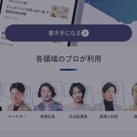
書き手になる
各領域のプロが利用
マーケター
室谷良平
岩永直子
医療記者
社会起業家
駒崎弘樹
産婦人科医
重見大介