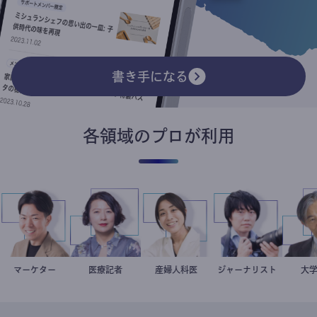
書き手になる
各領域のプロが利用
マーケター
室谷良平
岩永直子
医療記者
稲葉可奈子
産婦人科医
ジャーナリスト
志葉玲