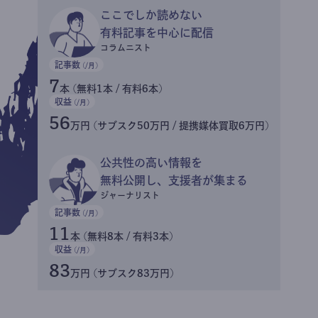
ここでしか読めない
有料記事を中心に配信
コラムニスト
記事数
(/月)
7
本 (無料1本 / 有料6本)
収益
(/月)
56
万円 (サブスク50万円 / 提携媒体買取6万円)
公共性の高い情報を
無料公開し、支援者が集まる
ジャーナリスト
記事数
(/月)
11
本 (無料8本 / 有料3本)
収益
(/月)
83
万円 (サブスク83万円)