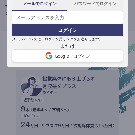
メールでログイン
パスワードでログイン
サブスク収益にメディアへの記事提供の売り上げをプラスできま
す。
ログイン
メールアドレスに、ログイン用リンクをお送りします。
収益イメージ
Googleでログイン
提携媒体に取り上げられ
月収益をプラス
ライター
記事数
(/月)
9
本 (無料4本 / 有料5本)
収益
(/月)
24
万円 (サブスク9万円 / 提携媒体買取15万円)