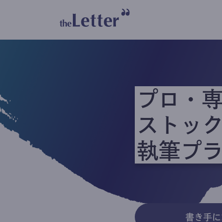
プロ・
ストッ
執筆プ
書き手に