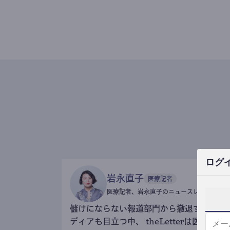
ログ
岩永直子
医療記者
医療記者、岩永直子のニュースレター
儲けにならない報道部門から撤退するメ
ディアも目立つ中、 theLetterは医療記事