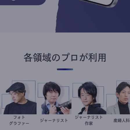
各領域のプロが利用
食品ロス
フォト
ジャーナリスト
井出留美
別所隆弘
ジャーナリスト
志葉玲
鈴木エイト
ーナリスト
グラファー
作家