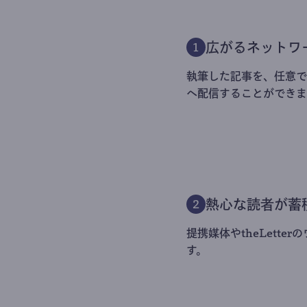
広がるネットワ
1
執筆した記事を、任意でt
へ配信することができま
熱心な読者が蓄
2
提携媒体やtheLett
す。