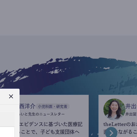
今西洋介
井出
小児科医・研究者
ふらいと先生のニュースレター
井出留
eLetterでエビデンスに基づいた医療記
theLette
を執筆することで、子ども支援団体へ
直接つながる