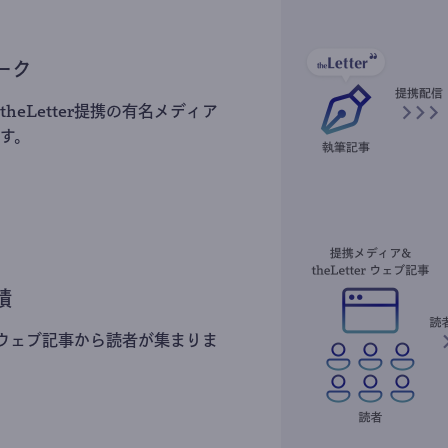
ーク
heLetter提携の有名メディア
す。
積
erのウェブ記事から読者が集まりま