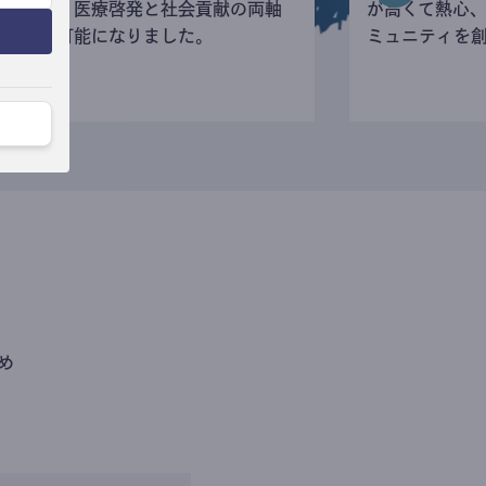
寄付など、医療啓発と社会貢献の両軸
が高くて熱心
の活動が可能になりました。
ミュニティを
め