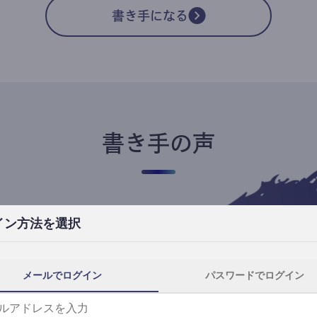
書き手になる
書き手の声
イン方法を選択
高橋ユキ
フリーライター
高橋ユキの事件簿
メールでログイン
パスワードでログイン
自分にとってtheLetterは、読者と一番近
th
い距離で執筆できる場所です。
事