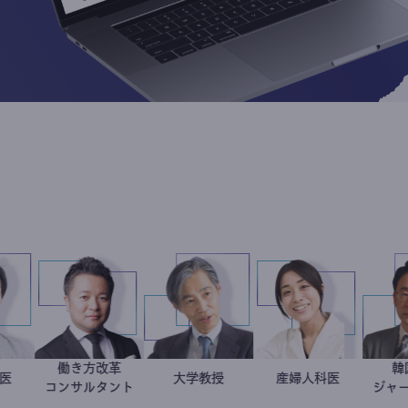
働き方改革
産婦人科医
重見大介
新田龍
加藤忠史
大学教授
稲葉可奈子
産婦人科医
コンサルタント