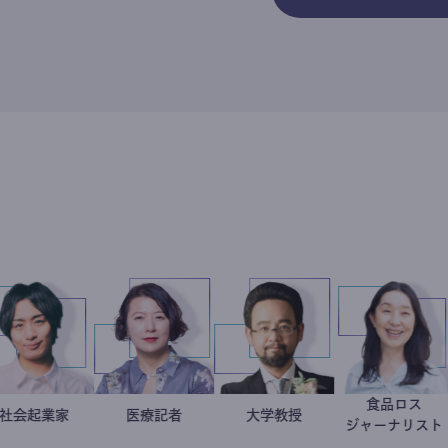
ター
良平
社会起業家
駒崎弘樹
岩永直子
医療記者
金谷一朗
大学教授
ジャ