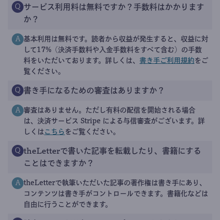
サービス利用料は無料ですか？手数料はかかります
Q
か？
基本利用は無料です。読者から収益が発生すると、収益に対
A
して17%（決済手数料や入金手数料をすべて含む）の手数
料をいただいております。詳しくは、
書き手ご利用規約
をご
覧ください。
書き手になるための審査はありますか？
Q
審査はありません。ただし有料の配信を開始される場合
A
は、決済サービス Stripe による与信審査がございます。詳
しくは
こちら
をご覧ください。
theLetterで書いた記事を転載したり、書籍にする
Q
ことはできますか？
theLetterで執筆いただいた記事の著作権は書き手にあり、
A
コンテンツは書き手がコントロールできます。書籍化などは
自由に行うことができます。