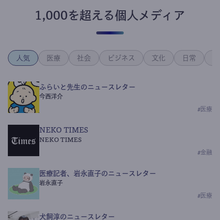
1,000を超える個人メディア
人気
医療
社会
ビジネス
文化
日常
政
ふらいと先生のニュースレター
今西洋介
#
医療
NEKO TIMES
NEKO TIMES
#
金融
医療記者、岩永直子のニュースレター
岩永直子
#
医療
犬飼淳のニュースレター