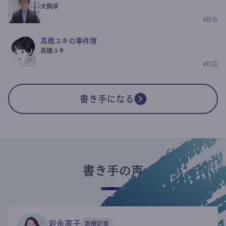
犬飼淳
#
政治
高橋ユキの事件簿
高橋ユキ
#
社会
書き手になる
書き手の声
岩永直子
医療記者