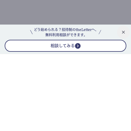
どう始められる？招待制のtheLetterへ、
無料利用相談ができます。
相談してみる
公式ニュースレター
theLetterニュースレターガイド
よくあるご質問(FAQ)