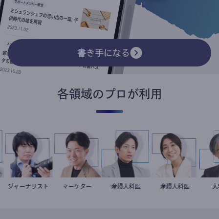
書き手になる
各領域のプロが利用
住
ジャーナリスト
志葉玲
マーケター
室谷良平
産婦人科医
重見大介
稲葉可奈子
産婦人科医
スト