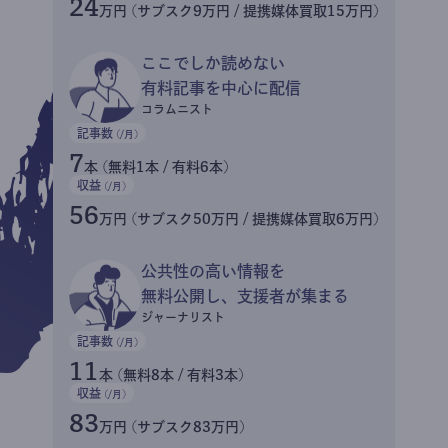
24
万円 (サブスク9万円 / 提携媒体買取15万円)
ここでしか読めない
有料記事を中心に配信
コラムニスト
記事数
(/月)
7
本 (無料1本 / 有料6本)
収益
(/月)
56
万円 (サブスク50万円 / 提携媒体買取6万円)
公共性の高い情報を
無料公開し、支援者が集まる
ジャーナリスト
記事数
(/月)
11
本 (無料8本 / 有料3本)
収益
(/月)
83
万円 (サブスク83万円)