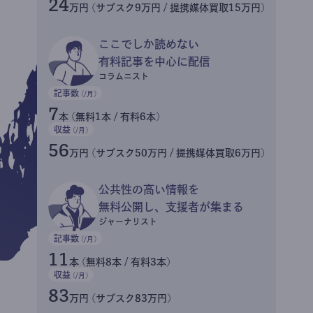
24
万円 (サブスク9万円 / 提携媒体買取15万円)
ここでしか読めない
有料記事を中心に配信
コラムニスト
記事数
(/月)
7
本 (無料1本 / 有料6本)
収益
(/月)
56
万円 (サブスク50万円 / 提携媒体買取6万円)
公共性の高い情報を
無料公開し、支援者が集まる
ジャーナリスト
記事数
(/月)
11
本 (無料8本 / 有料3本)
収益
(/月)
83
万円 (サブスク83万円)