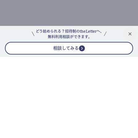
どう始められる？招待制のtheLetterへ、
無料利用相談ができます。
相談してみる
公式ニュースレター
theLetterニュースレターガイド
よくあるご質問(FAQ)