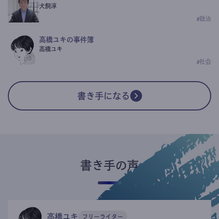
犬飼淳
#
政治
高橋ユキの事件簿
高橋ユキ
#
社会
書き手になる
書き手の声
高橋ユキ
フリーライター