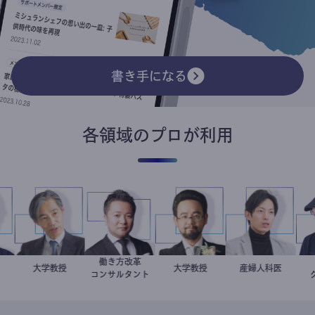
書き手になる
各領域のプロが利用
働き方改革
智哉
科医
加藤忠史
大学教授
新田龍
金谷一朗
大学教授
産婦人科医
重見大介
コンサルタント