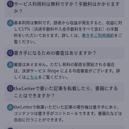
サービス利用料は無料ですか？手数料はかかります
Q
か？
基本利用は無料です。読者から収益が発生すると、収益に対
A
して17%（決済手数料や入金手数料をすべて含む）の手数
料をいただいております。詳しくは、
書き手ご利用規約
をご
覧ください。
書き手になるための審査はありますか？
Q
審査はありません。ただし有料の配信を開始される場合
A
は、決済サービス Stripe による与信審査がございます。詳
しくは
こちら
をご覧ください。
theLetterで書いた記事を転載したり、書籍にする
Q
ことはできますか？
theLetterで執筆いただいた記事の著作権は書き手にあり、
A
コンテンツは書き手がコントロールできます。書籍化などは
自由に行うことができます。