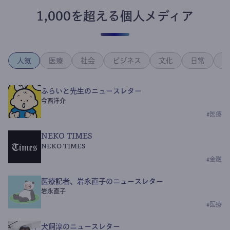
1,000を超える個人メディア
人気
医療
社会
ビジネス
文化
日常
政
ふらいと先生のニュースレター
今西洋介
#
医療
NEKO TIMES
NEKO TIMES
#
金融
医療記者、岩永直子のニュースレター
岩永直子
#
医療
犬飼淳のニュースレター