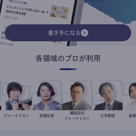
書き手になる
各領域のプロが利用
韓国在住
ジャーナリスト
志葉玲
岩永直子
医療記者
徐台教
加藤忠史
大学教授
ジャーナリスト