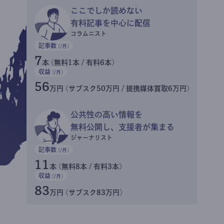
ここでしか読めない
有料記事を中心に配信
コラムニスト
記事数
(/月)
7
本 (無料1本 / 有料6本)
収益
(/月)
56
万円 (サブスク50万円 / 提携媒体買取6万円)
公共性の高い情報を
無料公開し、支援者が集まる
ジャーナリスト
記事数
(/月)
11
本 (無料8本 / 有料3本)
収益
(/月)
83
万円 (サブスク83万円)