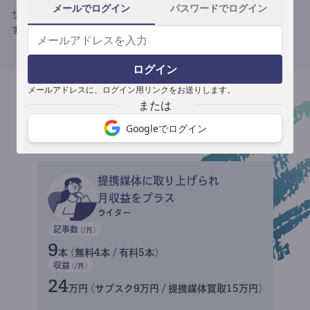
メールでログイン
パスワードでログイン
サブスク収益にメディアへの記事提供の売り上げをプラスできま
す。
ログイン
メールアドレスに、ログイン用リンクをお送りします。
収益イメージ
Googleでログイン
提携媒体に取り上げられ
月収益をプラス
ライター
記事数
(/月)
9
本 (無料4本 / 有料5本)
収益
(/月)
24
万円 (サブスク9万円 / 提携媒体買取15万円)