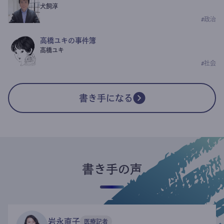
犬飼淳
#
政治
高橋ユキの事件簿
高橋ユキ
#
社会
書き手になる
書き手の声
岩永直子
医療記者