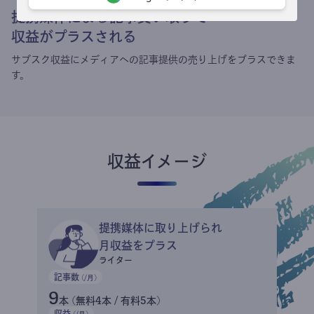
提携媒体による記事買い取りで
収益がプラスされる
サブスク収益にメディアへの記事提供の売り上げをプラスできま
す。
収益イメージ
提携媒体に取り上げられ
月収益をプラス
ライター
記事数
(/月)
9
本 (無料4本 / 有料5本)
収益
(/月)