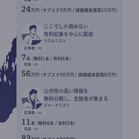
24
万円 (サブスク9万円 / 提携媒体買取15万円)
ここでしか読めない
有料記事を中心に配信
コラムニスト
記事数
(/月)
7
本 (無料1本 / 有料6本)
収益
(/月)
56
万円 (サブスク50万円 / 提携媒体買取6万円)
公共性の高い情報を
無料公開し、支援者が集まる
ジャーナリスト
記事数
(/月)
11
本 (無料8本 / 有料3本)
収益
(/月)
83