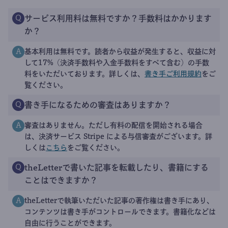
サービス利用料は無料ですか？手数料はかかります
Q
か？
基本利用は無料です。読者から収益が発生すると、収益に対
A
して17%（決済手数料や入金手数料をすべて含む）の手数
料をいただいております。詳しくは、
書き手ご利用規約
をご
覧ください。
書き手になるための審査はありますか？
Q
審査はありません。ただし有料の配信を開始される場合
A
は、決済サービス Stripe による与信審査がございます。詳
しくは
こちら
をご覧ください。
theLetterで書いた記事を転載したり、書籍にする
Q
ことはできますか？
theLetterで執筆いただいた記事の著作権は書き手にあり、
A
コンテンツは書き手がコントロールできます。書籍化などは
自由に行うことができます。