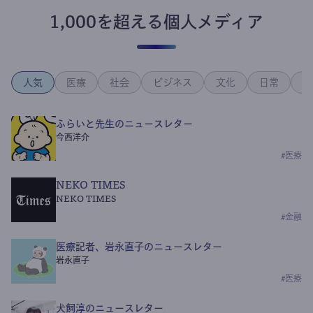
1,000を超える個人メディア
人気
医療
社会
ビジネス
文化
日常
政
ふらいと先生のニュースレター
今西洋介
#
医療
NEKO TIMES
NEKO TIMES
#
金融
医療記者、岩永直子のニュースレター
岩永直子
#
医療
犬飼淳のニュースレター