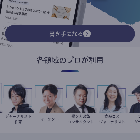
書き手になる
各領域のプロが利用
ジャーナリスト
働き方改革
食品ロス
哉
医
鈴木エイト
マーケター
室谷良平
新田龍
井出留美
作家
コンサルタント
ジャーナリスト