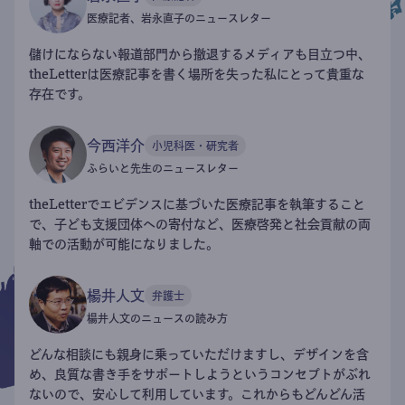
医療記者、岩永直子のニュースレター
儲けにならない報道部門から撤退するメディアも目立つ中、
theLetterは医療記事を書く場所を失った私にとって貴重な
存在です。
今西洋介
小児科医・研究者
ふらいと先生のニュースレター
theLetterでエビデンスに基づいた医療記事を執筆すること
で、子ども支援団体への寄付など、医療啓発と社会貢献の両
軸での活動が可能になりました。
楊井人文
弁護士
楊井人文のニュースの読み方
どんな相談にも親身に乗っていただけますし、デザインを含
め、良質な書き手をサポートしようというコンセプトがぶれ
ないので、安心して利用しています。これからもどんどん活