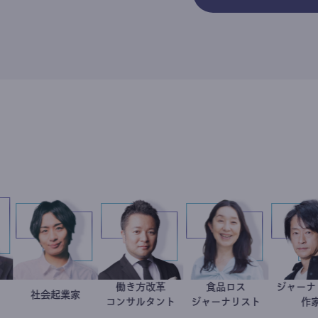
働き方改革
食品ロス
藤忠史
学教授
社会起業家
駒崎弘樹
新田龍
井出留美
コンサルタント
ジャーナリスト