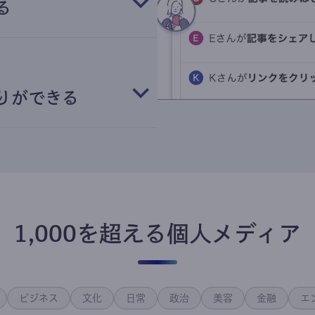
る
りができる
1,000を超える個人メディア
ビジネス
文化
日常
政治
美容
金融
エ