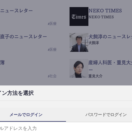
ニュースレター
NEKO TIMES
NEKO TIMES
#
医療
直子のニュースレター
犬飼淳のニュースレ
犬飼淳
#
医療
簿
産婦人科医・重見大
ー
#
社会
重見大介
Beauty Science N
イン方法を選択
なつなつ（化粧品・皮膚科
#
社会
メールでログイン
パスワードでログイン
y News
ｺｯｶﾗSaaS
らんぶる
#
美容