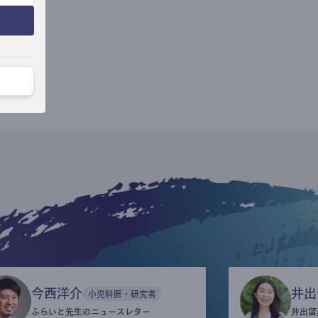
今西洋介
井出
小児科医・研究者
ふらいと先生のニュースレター
井出留