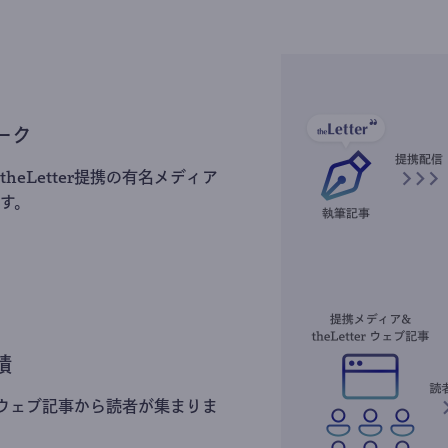
ーク
heLetter提携の有名メディア
す。
積
erのウェブ記事から読者が集まりま