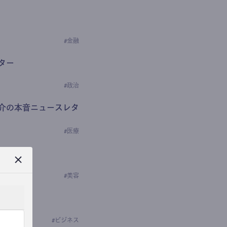
#
金融
ター
#
政治
介の本音ニュースレタ
#
医療
ews
学の研究者）
#
美容
#
ビジネス