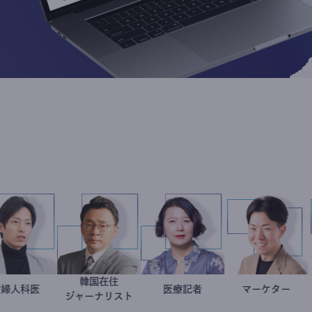
韓国在住
産婦人科医
重見大介
徐台教
岩永直子
医療記者
マーケ
室谷
ジャーナリスト