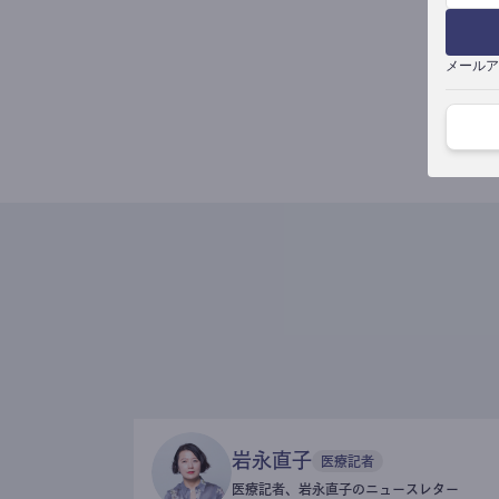
メールア
岩永直子
医療記者
医療記者、岩永直子のニュースレター