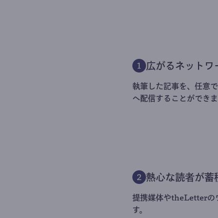
広がるネットワ
1
執筆した記事を、任意でt
へ配信することができま
熱心な読者が蓄
2
提携媒体やtheLett
す。