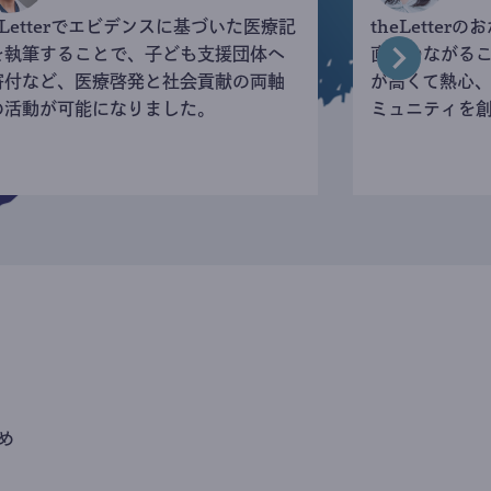
eLetterでエビデンスに基づいた医療記
theLette
を執筆することで、子ども支援団体へ
直接つながる
寄付など、医療啓発と社会貢献の両軸
が高くて熱心
の活動が可能になりました。
ミュニティを
め