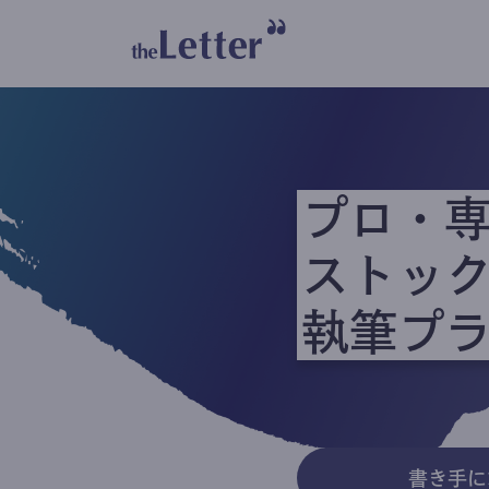
プロ・
ストッ
執筆プ
書き手に