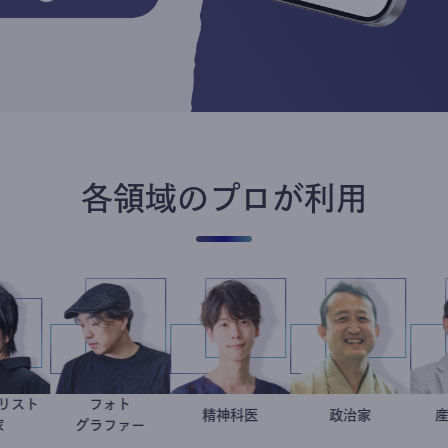
各領域のプロが利用
ジャーナリスト
フォト
鈴木エイト
別所隆弘
藤野智哉
精神科医
小坂英二
政治家
作家
グラファー