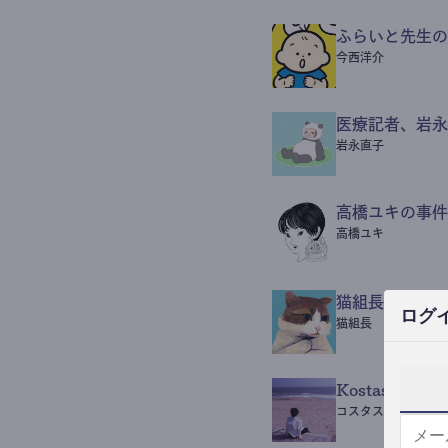
ふらいと先生の
今西洋介
医療記者、岩永
岩永直子
高橋ユキの事件
高橋ユキ
猫組長POST
ログ
猫組長
Kostas Beaut
コスタス