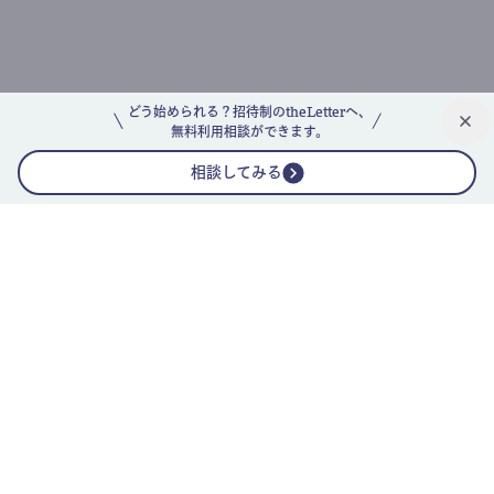
どう始められる？招待制のtheLetterへ、
無料利用相談ができます。
相談してみる
公式ニュースレター
theLetterニュースレターガイド
よくあるご質問(FAQ)