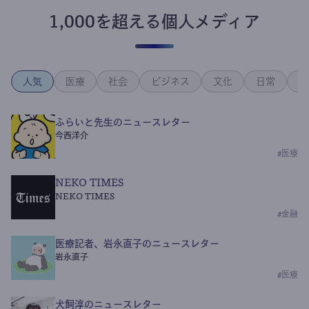
1,000を超える個人メディア
人気
医療
社会
ビジネス
文化
日常
政
ふらいと先生のニュースレター
今西洋介
#
医療
NEKO TIMES
NEKO TIMES
#
金融
医療記者、岩永直子のニュースレター
岩永直子
#
医療
犬飼淳のニュースレター