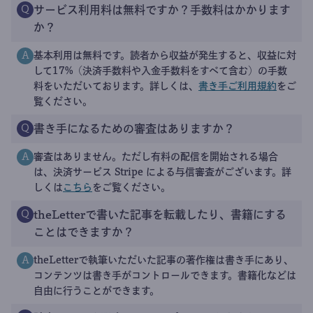
サービス利用料は無料ですか？手数料はかかります
Q
か？
基本利用は無料です。読者から収益が発生すると、収益に対
A
して17%（決済手数料や入金手数料をすべて含む）の手数
料をいただいております。詳しくは、
書き手ご利用規約
をご
覧ください。
書き手になるための審査はありますか？
Q
審査はありません。ただし有料の配信を開始される場合
A
は、決済サービス Stripe による与信審査がございます。詳
しくは
こちら
をご覧ください。
theLetterで書いた記事を転載したり、書籍にする
Q
ことはできますか？
theLetterで執筆いただいた記事の著作権は書き手にあり、
A
コンテンツは書き手がコントロールできます。書籍化などは
自由に行うことができます。