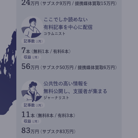
24
万円 (サブスク9万円 / 提携媒体買取15万円)
ここでしか読めない
有料記事を中心に配信
コラムニスト
記事数
(/月)
7
本 (無料1本 / 有料6本)
収益
(/月)
56
万円 (サブスク50万円 / 提携媒体買取6万円)
公共性の高い情報を
無料公開し、支援者が集まる
ジャーナリスト
記事数
(/月)
11
本 (無料8本 / 有料3本)
収益
(/月)
83
万円 (サブスク83万円)