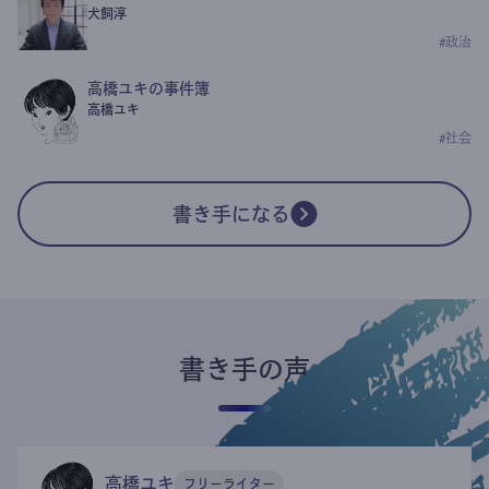
犬飼淳
#
政治
高橋ユキの事件簿
高橋ユキ
#
社会
書き手になる
書き手の声
高橋ユキ
フリーライター