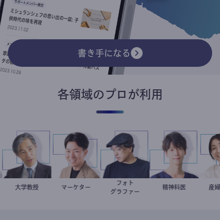
書き手になる
各領域のプロが利用
フォト
家
加藤忠史
大学教授
マーケター
室谷良平
別所隆弘
藤野智哉
精神科医
グラファー